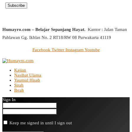
Humayro.com – Belajar Sepanjang Hayat.
Kantor : Jalan Taman
Pahlawan Gg. Ikhlas No. 2 RT18/RW 08 Purwakarta 41119
Facebook
Twitter
Instagram
Youtube
Kajian
Nasihat Ulama
Yaumul Hisab
Sirah
Ibrah
Sign In
Keep me signed in until I sign out