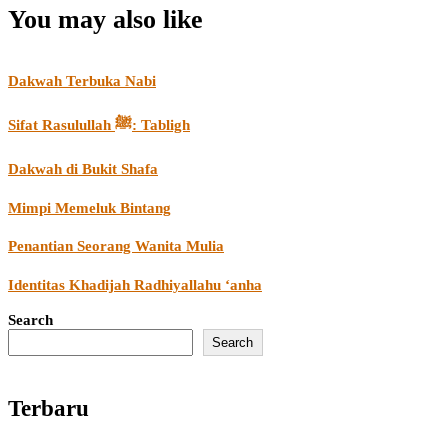
You may also like
Dakwah Terbuka Nabi
Sifat Rasulullah ﷺ: Tabligh
Dakwah di Bukit Shafa
Mimpi Memeluk Bintang
Penantian Seorang Wanita Mulia
Identitas Khadijah Radhiyallahu ‘anha
Search
Search
Terbaru