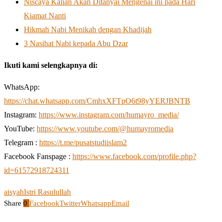
Niscaya Kalian Akan Ditanyai Mengenai ini pada Hari
Kiamat Nanti
Hikmah Nabi Menikah dengan Khadijah
3 Nasihat Nabi kepada Abu Dzar
Ikuti kami selengkapnya di:
WhatsApp:
https://chat.whatsapp.com/CmhxXFTpO6t98yYERJBNTB
Instagram:
https://www.instagram.com/humayro_media/
YouTube:
https://www.youtube.com/@humayromedia
Telegram :
https://t.me/pusatstudiislam2
Facebook Fanspage :
https://www.facebook.com/profile.php?
id=61572918724311
aisyah
Istri Rasulullah
Share
0
Facebook
Twitter
Whatsapp
Email