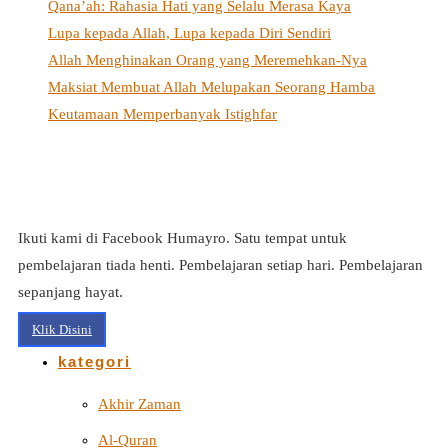
Qana’ah: Rahasia Hati yang Selalu Merasa Kaya
Lupa kepada Allah, Lupa kepada Diri Sendiri
Allah Menghinakan Orang yang Meremehkan-Nya
Maksiat Membuat Allah Melupakan Seorang Hamba
Keutamaan Memperbanyak Istighfar
Ikuti kami di Facebook Humayro. Satu tempat untuk
pembelajaran tiada henti. Pembelajaran setiap hari. Pembelajaran
sepanjang hayat.
Klik Disini
kategori
Akhir Zaman
Al-Quran