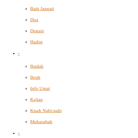
Baiti Jannati
Doa
Donasi
Hadist
-
Ibadah
Ibrah
Info Umat
Kajian
Kisah Nabi-nabi
Muhasabah
-