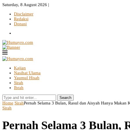
Saturday, 8 August 2026 |
Disclaimer
Redaksi
Donasi
Kajian
Nasihat Ulama
Yaumul Hisab
Sirah
Ibrah
Search
Home
Sirah
Pernah Selama 3 Bulan, Rasul dan Aisyah Hanya Makan K
Sirah
Pernah Selama 3 Bulan,