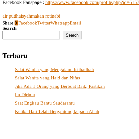
Facebook Fanspage :
https://www.facebook.com/profile.php?id=61
air putih
aisyah
makan roti
nabi
Share
0
Facebook
Twitter
Whatsapp
Email
Search
Search
Terbaru
Salat Wanita yang Mengalami Istihadhah
Salat Wanita yang Haid dan Nifas
Jika Ada 1 Orang yang Berbuat Baik, Pastikan
Itu Dirimu
Saat Engkau Bantu Saudaramu
Ketika Hati Telah Bergantung kepada Allah