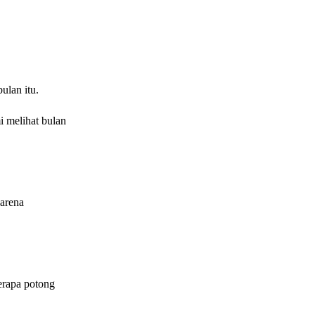
a bulan itu.
 melihat bulan
karena
erapa potong