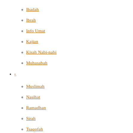
Ibadah
Ibrah
Info Umat
Kajian
Kisah Nabi-nabi
Muhasabah
-
Muslimah
Nasihat
Ramadhan
Sirah
Tsaqofah