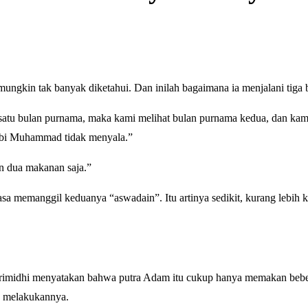
akan selama tiga bulan mungkin tak banyak diketahui. Dan inilah bagaimana ia menjalani tig
tu bulan purnama, maka kami melihat bulan purnama kedua, dan kami
Nabi Muhammad tidak menyala.”
an dua makanan saja.”
asa memanggil keduanya “aswadain”. Itu artinya sedikit, kurang lebih 
 Trimidhi menyatakan bahwa putra Adam itu cukup hanya memakan beb
a melakukannya.