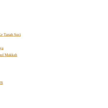
Ke Tanah Suci
ya
thul Makkah
TB