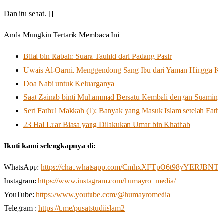
Dan itu sehat. []
Anda Mungkin Tertarik Membaca Ini
Bilal bin Rabah: Suara Tauhid dari Padang Pasir
Uwais Al-Qarni, Menggendong Sang Ibu dari Yaman Hingga 
Doa Nabi untuk Keluarganya
Saat Zainab binti Muhammad Bersatu Kembali dengan Suamin
Seri Fathul Makkah (1): Banyak yang Masuk Islam setelah Fa
23 Hal Luar Biasa yang Dilakukan Umar bin Khathab
Ikuti kami selengkapnya di:
WhatsApp:
https://chat.whatsapp.com/CmhxXFTpO6t98yYERJBN
Instagram:
https://www.instagram.com/humayro_media/
YouTube:
https://www.youtube.com/@humayromedia
Telegram :
https://t.me/pusatstudiislam2