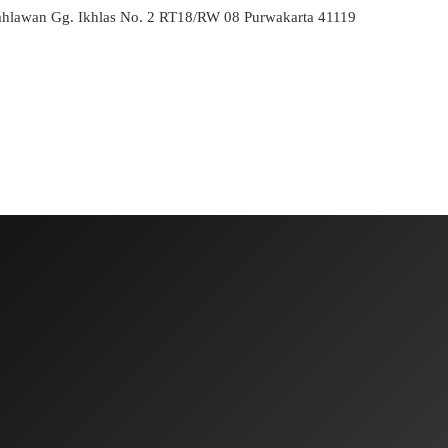
ahlawan Gg. Ikhlas No. 2 RT18/RW 08 Purwakarta 41119