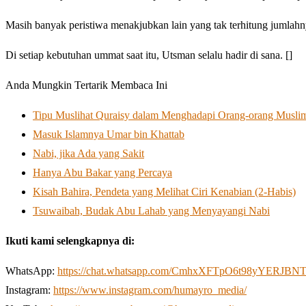
Masih banyak peristiwa menakjubkan lain yang tak terhitung jumlah
Di setiap kebutuhan ummat saat itu, Utsman selalu hadir di sana. []
Anda Mungkin Tertarik Membaca Ini
Tipu Muslihat Quraisy dalam Menghadapi Orang-orang Musli
Masuk Islamnya Umar bin Khattab
Nabi, jika Ada yang Sakit
Hanya Abu Bakar yang Percaya
Kisah Bahira, Pendeta yang Melihat Ciri Kenabian (2-Habis)
Tsuwaibah, Budak Abu Lahab yang Menyayangi Nabi
Ikuti kami selengkapnya di:
WhatsApp:
https://chat.whatsapp.com/CmhxXFTpO6t98yYERJBN
Instagram:
https://www.instagram.com/humayro_media/