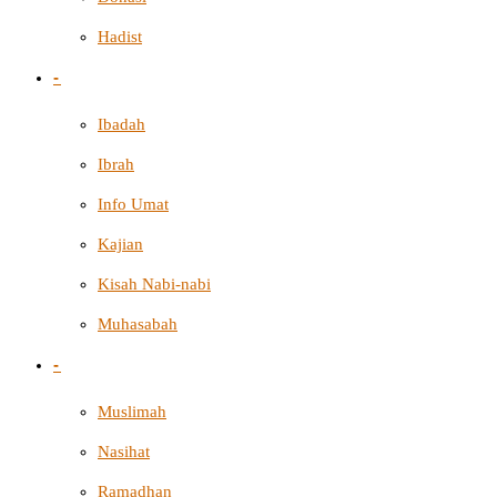
Hadist
-
Ibadah
Ibrah
Info Umat
Kajian
Kisah Nabi-nabi
Muhasabah
-
Muslimah
Nasihat
Ramadhan