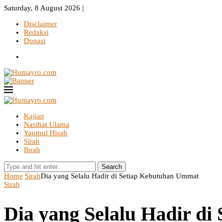
Saturday, 8 August 2026 |
Disclaimer
Redaksi
Donasi
Kajian
Nasihat Ulama
Yaumul Hisab
Sirah
Ibrah
Search
Home
Sirah
Dia yang Selalu Hadir di Setiap Kebutuhan Ummat
Sirah
Dia yang Selalu Hadir d