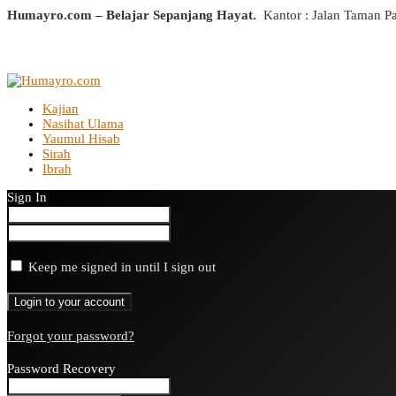
Humayro.com – Belajar Sepanjang Hayat.
Kantor : Jalan Taman P
Kajian
Nasihat Ulama
Yaumul Hisab
Sirah
Ibrah
Sign In
Keep me signed in until I sign out
Forgot your password?
Password Recovery