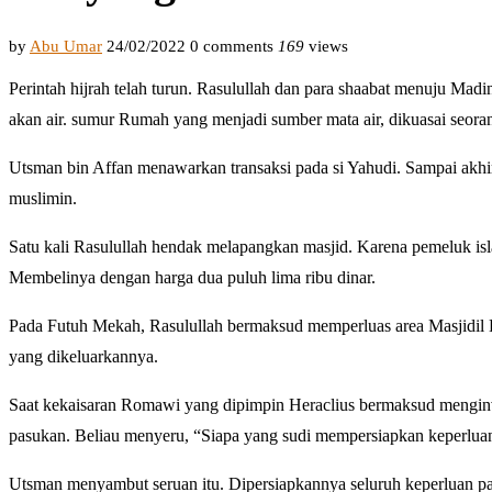
by
Abu Umar
24/02/2022
0 comments
169
views
Perintah hijrah telah turun. Rasulullah dan para shaabat menuju Madi
akan air. sumur Rumah yang menjadi sumber mata air, dikuasai seor
Utsman bin Affan menawarkan transaksi pada si Yahudi. Sampai akhir
muslimin.
Satu kali Rasulullah hendak melapangkan masjid. Karena pemeluk is
Membelinya dengan harga dua puluh lima ribu dinar.
Pada Futuh Mekah, Rasulullah bermaksud memperluas area Masjidil 
yang dikeluarkannya.
Saat kekaisaran Romawi yang dipimpin Heraclius bermaksud menginvas
pasukan. Beliau menyeru, “Siapa yang sudi mempersiapkan keperlu
Utsman menyambut seruan itu. Dipersiapkannya seluruh keperluan pa