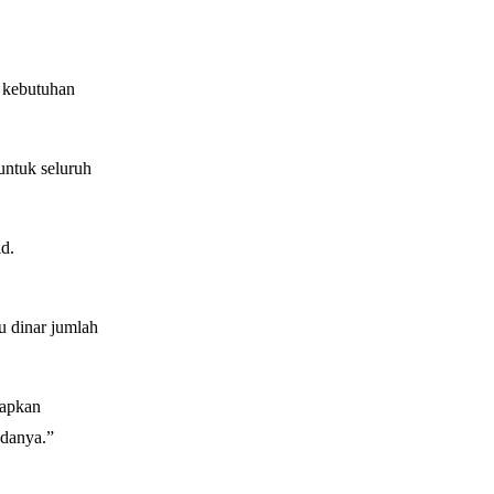
h kebutuhan
untuk seluruh
d.
u dinar jumlah
iapkan
adanya.”