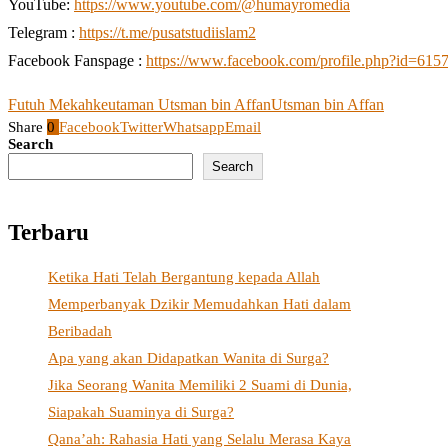
YouTube:
https://www.youtube.com/@humayromedia
Telegram :
https://t.me/pusatstudiislam2
Facebook Fanspage :
https://www.facebook.com/profile.php?id=61
Futuh Mekah
keutaman Utsman bin Affan
Utsman bin Affan
Share
0
Facebook
Twitter
Whatsapp
Email
Search
Search
Terbaru
Ketika Hati Telah Bergantung kepada Allah
Memperbanyak Dzikir Memudahkan Hati dalam
Beribadah
Apa yang akan Didapatkan Wanita di Surga?
Jika Seorang Wanita Memiliki 2 Suami di Dunia,
Siapakah Suaminya di Surga?
Qana’ah: Rahasia Hati yang Selalu Merasa Kaya