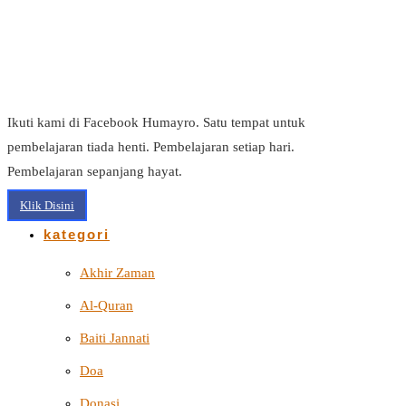
Ikuti kami di Facebook Humayro. Satu tempat untuk
pembelajaran tiada henti. Pembelajaran setiap hari.
Pembelajaran sepanjang hayat.
Klik Disini
kategori
Akhir Zaman
Al-Quran
Baiti Jannati
Doa
Donasi