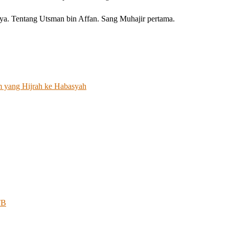
nya. Tentang Utsman bin Affan. Sang Muhajir pertama.
m yang Hijrah ke Habasyah
TB