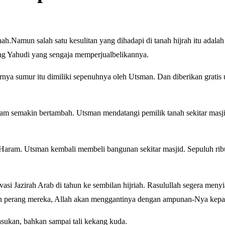
nah.Namun salah satu kesulitan yang dihadapi di tanah hijrah itu adala
ang Yahudi yang sengaja memperjualbelikannya.
nya sumur itu dimiliki sepenuhnya oleh Utsman. Dan diberikan gratis 
lam semakin bertambah. Utsman mendatangi pemilik tanah sekitar masji
Haram. Utsman kembali membeli bangunan sekitar masjid. Sepuluh rib
i Jazirah Arab di tahun ke sembilan hijriah. Rasulullah segera meny
an perang mereka, Allah akan menggantinya dengan ampunan-Nya kep
sukan, bahkan sampai tali kekang kuda.