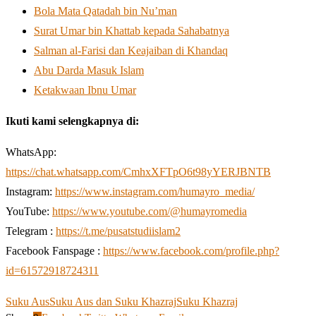
Bola Mata Qatadah bin Nu’man
Surat Umar bin Khattab kepada Sahabatnya
Salman al-Farisi dan Keajaiban di Khandaq
Abu Darda Masuk Islam
Ketakwaan Ibnu Umar
Ikuti kami selengkapnya di:
WhatsApp:
https://chat.whatsapp.com/CmhxXFTpO6t98yYERJBNTB
Instagram:
https://www.instagram.com/humayro_media/
YouTube:
https://www.youtube.com/@humayromedia
Telegram :
https://t.me/pusatstudiislam2
Facebook Fanspage :
https://www.facebook.com/profile.php?
id=61572918724311
Suku Aus
Suku Aus dan Suku Khazraj
Suku Khazraj