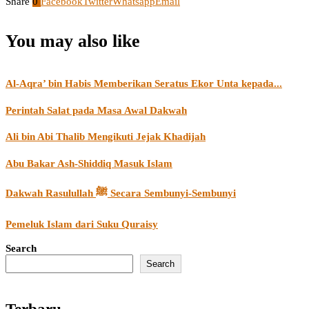
Share
0
Facebook
Twitter
Whatsapp
Email
You may also like
Al-Aqra’ bin Habis Memberikan Seratus Ekor Unta kepada...
Perintah Salat pada Masa Awal Dakwah
Ali bin Abi Thalib Mengikuti Jejak Khadijah
Abu Bakar Ash-Shiddiq Masuk Islam
Dakwah Rasulullah ﷺ Secara Sembunyi-Sembunyi
Pemeluk Islam dari Suku Quraisy
Search
Search