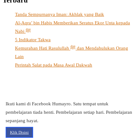
Terbaru
Tanda Sempurnanya Iman: Akhlak yang Baik
Al-Aqra’ bin Habis Memberikan Seratus Ekor Unta kepada
Nabi ﷺ
5 Indikator Takwa
Kemurahan Hati Rasulullah ﷺ dan Mendahulukan Orang
Lain
Perintah Salat pada Masa Awal Dakwah
Ikuti kami di Facebook Humayro. Satu tempat untuk
pembelajaran tiada henti. Pembelajaran setiap hari. Pembelajaran
sepanjang hayat.
Klik Disini