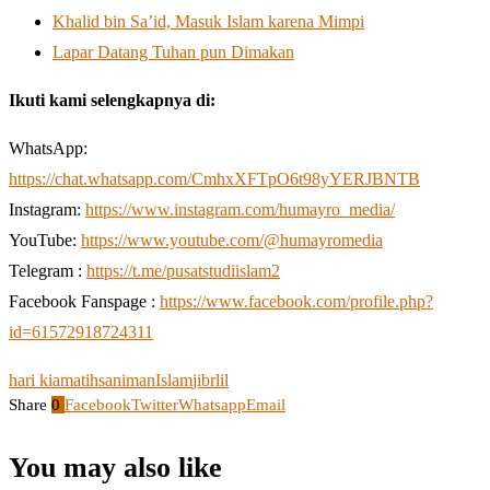
Khalid bin Sa’id, Masuk Islam karena Mimpi
Lapar Datang Tuhan pun Dimakan
Ikuti kami selengkapnya di:
WhatsApp:
https://chat.whatsapp.com/CmhxXFTpO6t98yYERJBNTB
Instagram:
https://www.instagram.com/humayro_media/
YouTube:
https://www.youtube.com/@humayromedia
Telegram :
https://t.me/pusatstudiislam2
Facebook Fanspage :
https://www.facebook.com/profile.php?
id=61572918724311
hari kiamat
ihsan
iman
Islam
jibrlil
Share
0
Facebook
Twitter
Whatsapp
Email
You may also like