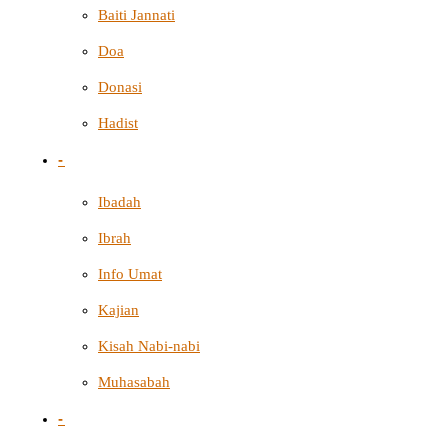
Baiti Jannati
Doa
Donasi
Hadist
-
Ibadah
Ibrah
Info Umat
Kajian
Kisah Nabi-nabi
Muhasabah
-