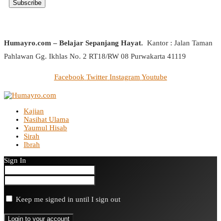
Humayro.com – Belajar Sepanjang Hayat.
Kantor : Jalan Taman
Pahlawan Gg. Ikhlas No. 2 RT18/RW 08 Purwakarta 41119
Facebook
Twitter
Instagram
Youtube
Kajian
Nasihat Ulama
Yaumul Hisab
Sirah
Ibrah
Sign In
Keep me signed in until I sign out