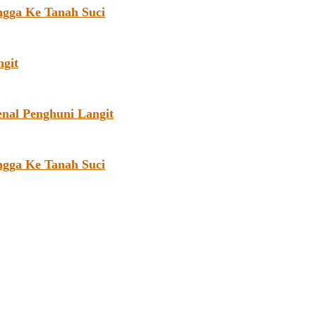
ngga Ke Tanah Suci
git
enal Penghuni Langit
ngga Ke Tanah Suci