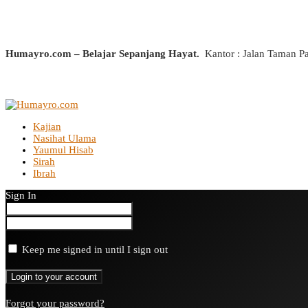
Humayro.com – Belajar Sepanjang Hayat.
Kantor : Jalan Taman P
Kajian
Nasihat Ulama
Yaumul Hisab
Sirah
Ibrah
Sign In
Keep me signed in until I sign out
Forgot your password?