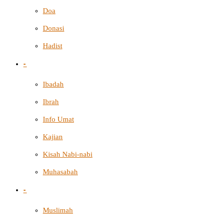
Doa
Donasi
Hadist
-
Ibadah
Ibrah
Info Umat
Kajian
Kisah Nabi-nabi
Muhasabah
-
Muslimah