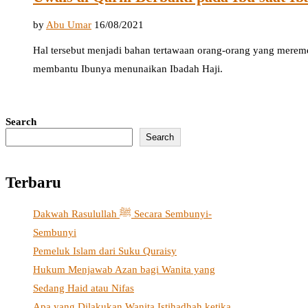
by
Abu Umar
16/08/2021
Hal tersebut menjadi bahan tertawaan orang-orang yang merem
membantu Ibunya menunaikan Ibadah Haji.
Search
Search
Terbaru
Dakwah Rasulullah ﷺ Secara Sembunyi-
Sembunyi
Pemeluk Islam dari Suku Quraisy
Hukum Menjawab Azan bagi Wanita yang
Sedang Haid atau Nifas
Apa yang Dilakukan Wanita Istihadhah ketika