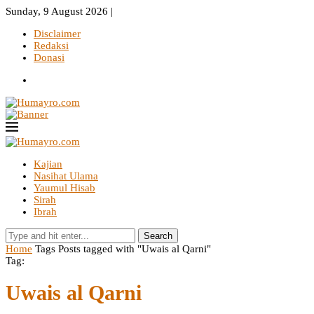
Sunday, 9 August 2026 |
Disclaimer
Redaksi
Donasi
Kajian
Nasihat Ulama
Yaumul Hisab
Sirah
Ibrah
Search
Home
Tags
Posts tagged with "Uwais al Qarni"
Tag:
Uwais al Qarni