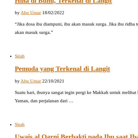
Hina di Bumi, Terkenal di Langit
by
Abu Umar
18/02/2022
“Jika dosa ibu diampuni, ibu akan masuk surga. Jika ibu ridha
akan masuk surga.”
Sirah
Pemuda yang Terkenal di Langit
by
Abu Umar
22/10/2021
Suatu hari, ibunya sangat ingin pergi ke Makkah untuk melihat k
Yaman, dan perjalanan dari …
Sirah
Uwais al Qarni Berbakti pada Ibu saat Ib