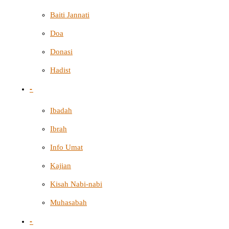
Baiti Jannati
Doa
Donasi
Hadist
-
Ibadah
Ibrah
Info Umat
Kajian
Kisah Nabi-nabi
Muhasabah
-