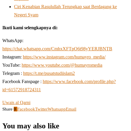
Ciri Kenabian Rasulullah Terungkap saat Berdagang ke
Negeri Syam
Ikuti kami selengkapnya di:
WhatsApp:
https://chat.whatsapp.com/CmhxXFTpO6t98yYERJBNTB
Instagram:
https://www.instagram.com/humayro_media/
YouTube:
https://www.youtube.com/@humayromedia
Telegram :
https://t.me/pusatstudiislam2
Facebook Fanspage :
https://www.facebook.com/profile.php?
id=61572918724311
Uwais al Qarni
Share
0
Facebook
Twitter
Whatsapp
Email
You may also like