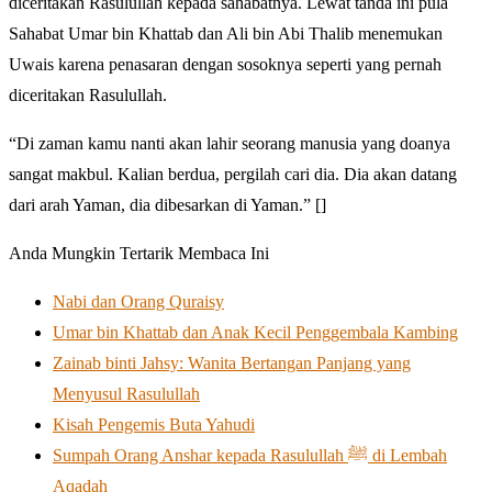
diceritakan Rasulullah kepada sahabatnya. Lewat tanda ini pula
Sahabat Umar bin Khattab dan Ali bin Abi Thalib menemukan
Uwais karena penasaran dengan sosoknya seperti yang pernah
diceritakan Rasulullah.
“Di zaman kamu nanti akan lahir seorang manusia yang doanya
sangat makbul. Kalian berdua, pergilah cari dia. Dia akan datang
dari arah Yaman, dia dibesarkan di Yaman.” []
Anda Mungkin Tertarik Membaca Ini
Nabi dan Orang Quraisy
Umar bin Khattab dan Anak Kecil Penggembala Kambing
Zainab binti Jahsy: Wanita Bertangan Panjang yang
Menyusul Rasulullah
Kisah Pengemis Buta Yahudi
Sumpah Orang Anshar kepada Rasulullah ﷺ di Lembah
Aqadah