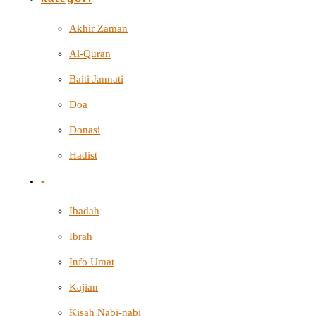
Akhir Zaman
Al-Quran
Baiti Jannati
Doa
Donasi
Hadist
-
Ibadah
Ibrah
Info Umat
Kajian
Kisah Nabi-nabi