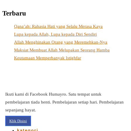
Terbaru
Qana’ah: Rahasia Hati yang Selalu Merasa Kaya
Lupa kepada Allah, Lupa kepada Diri Sendiri
Allah Menghinakan Orang yang Meremehkan-Nya
Maksiat Membuat Allah Melupakan Seorang Hamba
Keutamaan Memperbanyak Istighfar
Ikuti kami di Facebook Humayro. Satu tempat untuk
pembelajaran tiada henti. Pembelajaran setiap hari. Pembelajaran
sepanjang hayat.
Klik Disini
kategori