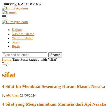
Thursday, 6 August 2026 |
Kajian
Nasihat Ulama
Yaumul Hisab
Sirah
Ibrah
Search
Home
Tags
Posts tagged with "sifat"
Tag:
sifat
4 Sifat Ini Membuat Seseorang Haram Masuk Neraka
by
Abu Umar
29/06/2024
4 Sifat yang Menyelamatkan Manusia dari Api Neraka