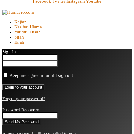
Facebook
Twitter
Instagram
Youtube
Kajian
Nasihat Ulama
Yaumul Hisab
Sirah
Ibrah
Sign In
Keep me signed in until I sign out
Forgot your password?
Password Recovery
A new password will be emailed to you.