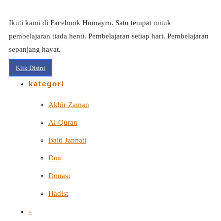
Ikuti kami di Facebook Humayro. Satu tempat untuk
pembelajaran tiada henti. Pembelajaran setiap hari. Pembelajaran
sepanjang hayat.
Klik Disini
kategori
Akhir Zaman
Al-Quran
Baiti Jannati
Doa
Donasi
Hadist
-