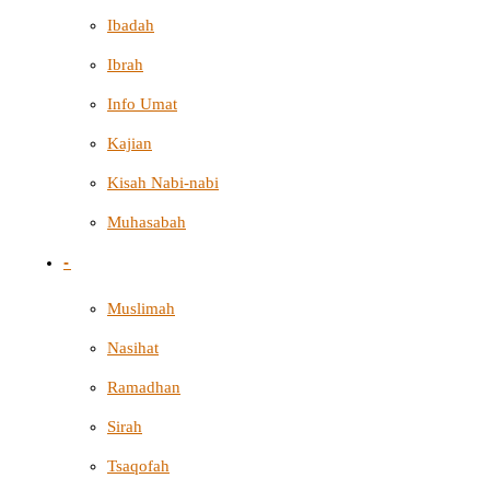
Ibadah
Ibrah
Info Umat
Kajian
Kisah Nabi-nabi
Muhasabah
-
Muslimah
Nasihat
Ramadhan
Sirah
Tsaqofah