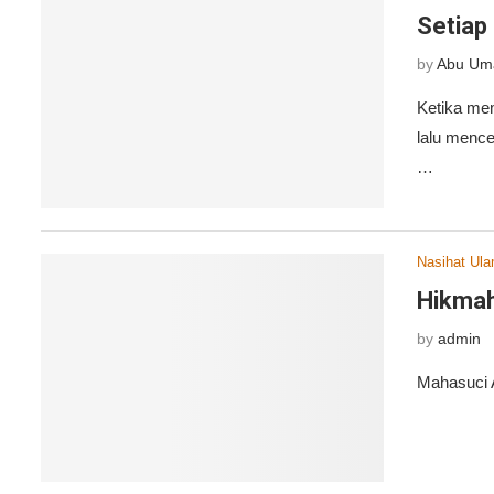
Setiap
by
Abu Um
Ketika me
lalu mence
…
Nasihat Ul
Hikmah 
by
admin
Mahasuci A