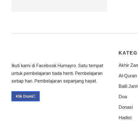
KATEG
Akhir Za
Ikuti kami di Facebook Humayro. Satu tempat
untuk pembelajaran tiada henti. Pembelajaran
Al-Quran
setiap hari. Pembelajaran sepanjang hayat.
Baiti Jann
Klik Disini
Doa
Donasi
Hadist