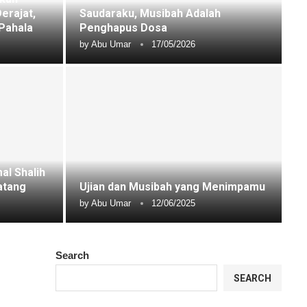
erajat,
Saudaraku, Musibah Adalah
Pahala
Penghapus Dosa
by
Abu Umar
17/05/2026
al Shalih
atang
Ujian dan Musibah yang Menimpamu
by
Abu Umar
12/06/2025
Search
SEARCH