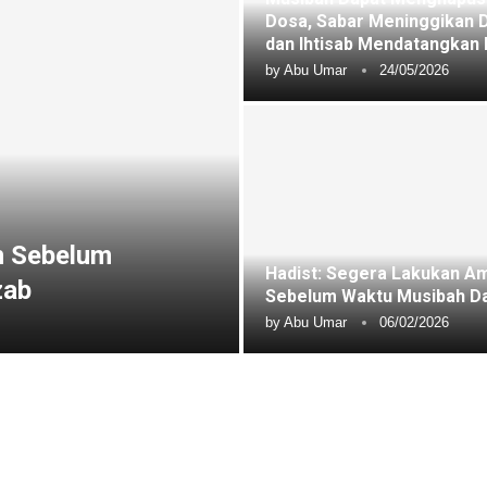
Dosa, Sabar Meninggikan D
dan Ihtisab Mendatangkan 
by
Abu Umar
24/05/2026
n Sebelum
Hadist: Segera Lakukan Am
zab
Sebelum Waktu Musibah D
by
Abu Umar
06/02/2026