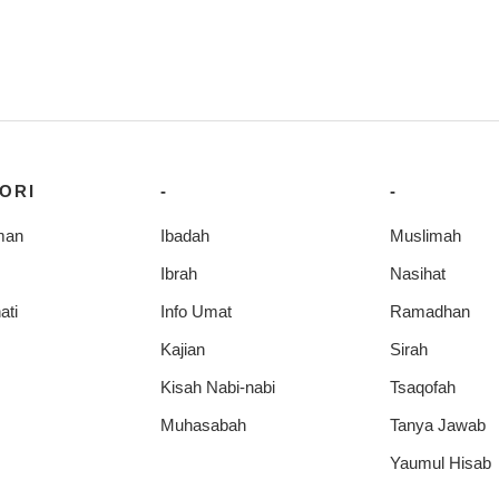
ORI
-
-
man
Ibadah
Muslimah
Ibrah
Nasihat
ati
Info Umat
Ramadhan
Kajian
Sirah
Kisah Nabi-nabi
Tsaqofah
Muhasabah
Tanya Jawab
Yaumul Hisab