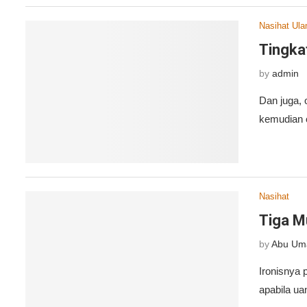
Nasihat Ul
Tingka
by
admin
Dan juga, 
kemudian o
Nasihat
Tiga M
by
Abu Um
Ironisnya 
apabila ua