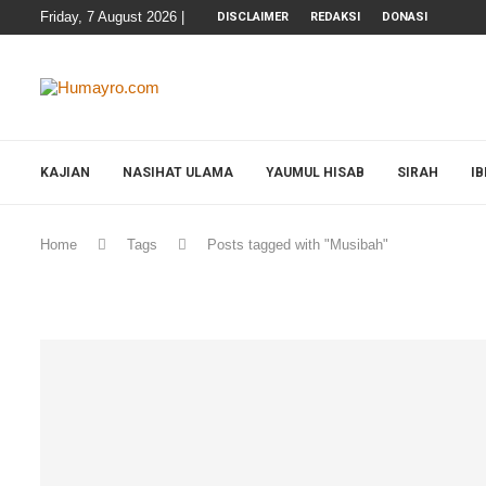
Friday, 7 August 2026 |
DISCLAIMER
REDAKSI
DONASI
KAJIAN
NASIHAT ULAMA
YAUMUL HISAB
SIRAH
I
Home
Tags
Posts tagged with "Musibah"