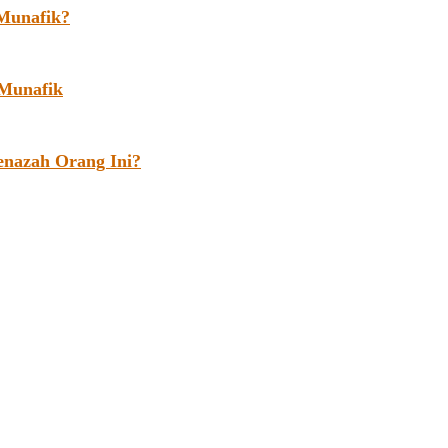
Munafik?
 Munafik
enazah Orang Ini?