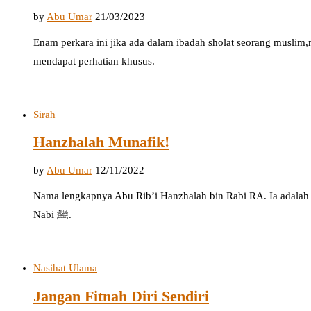
by
Abu Umar
21/03/2023
Enam perkara ini jika ada dalam ibadah sholat seorang muslim
mendapat perhatian khusus.
Sirah
Hanzhalah Munafik!
by
Abu Umar
12/11/2022
Nama lengkapnya Abu Rib’i Hanzhalah bin Rabi RA. Ia adalah sa
Nabi ﷺ.
Nasihat Ulama
Jangan Fitnah Diri Sendiri