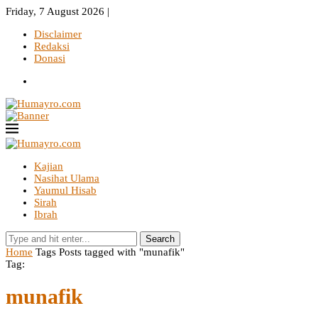
Friday, 7 August 2026 |
Disclaimer
Redaksi
Donasi
Kajian
Nasihat Ulama
Yaumul Hisab
Sirah
Ibrah
Search
Home
Tags
Posts tagged with "munafik"
Tag:
munafik