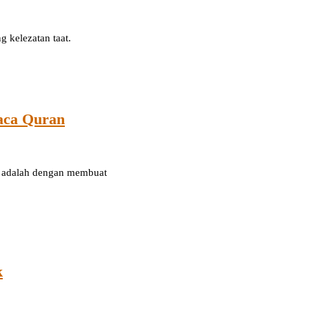
 kelezatan taat.
aca Quran
am adalah dengan membuat
k