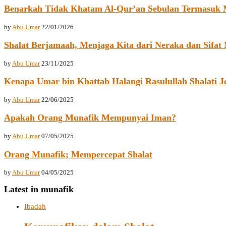
Benarkah Tidak Khatam Al-Qur’an Sebulan Termasuk 
by
Abu Umar
22/01/2026
Shalat Berjamaah, Menjaga Kita dari Neraka dan Sifat
by
Abu Umar
23/11/2025
Kenapa Umar bin Khattab Halangi Rasulullah Shalati J
by
Abu Umar
22/06/2025
Apakah Orang Munafik Mempunyai Iman?
by
Abu Umar
07/05/2025
Orang Munafik; Mempercepat Shalat
by
Abu Umar
04/05/2025
Latest in munafik
Ibadah