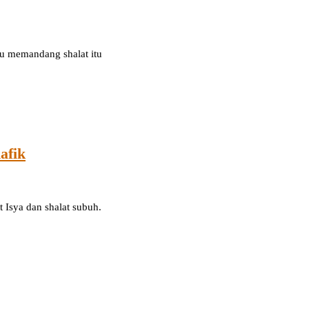
kau memandang shalat itu
afik
t Isya dan shalat subuh.