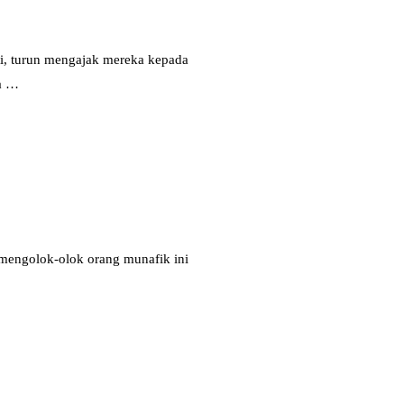
a …
mengolok-olok orang munafik ini