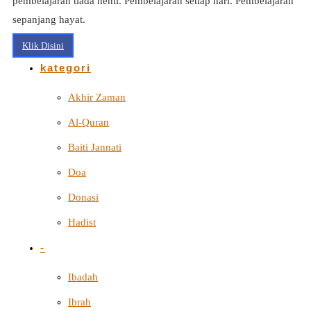
pembelajaran tiada henti. Pembelajaran setiap hari. Pembelajaran
sepanjang hayat.
Klik Disini
kategori
Akhir Zaman
Al-Quran
Baiti Jannati
Doa
Donasi
Hadist
-
Ibadah
Ibrah