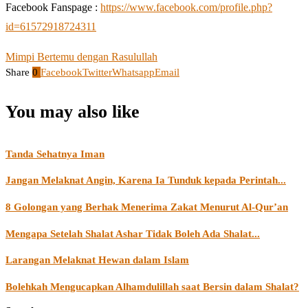
Facebook Fanspage :
https://www.facebook.com/profile.php?
id=61572918724311
Mimpi Bertemu dengan Rasulullah
Share
0
Facebook
Twitter
Whatsapp
Email
You may also like
Tanda Sehatnya Iman
Jangan Melaknat Angin, Karena Ia Tunduk kepada Perintah...
8 Golongan yang Berhak Menerima Zakat Menurut Al-Qur’an
Mengapa Setelah Shalat Ashar Tidak Boleh Ada Shalat...
Larangan Melaknat Hewan dalam Islam
Bolehkah Mengucapkan Alhamdulillah saat Bersin dalam Shalat?