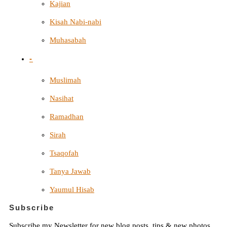
Kajian
Kisah Nabi-nabi
Muhasabah
-
Muslimah
Nasihat
Ramadhan
Sirah
Tsaqofah
Tanya Jawab
Yaumul Hisab
Subscribe
Subscribe my Newsletter for new blog posts, tips & new photos.