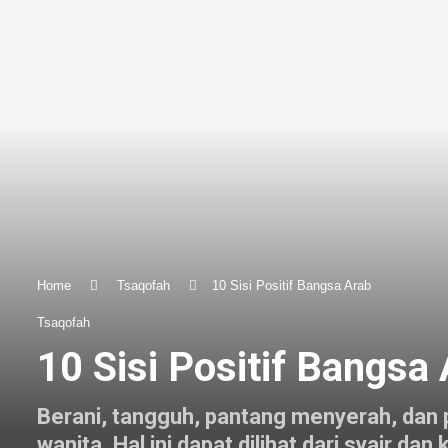
Home
Tsaqofah
10 Sisi Positif Bangsa Arab
Tsaqofah
10 Sisi Positif Bangsa
Berani, tangguh, pantang menyerah, dan p
wanita. Hal ini dapat dilihat dari syair da