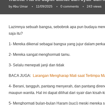
by
Abu Umar
11/09/2025
0 comments
243
views
Lazimnya sebuah bangsa, sebobrok apa pun budaya mereka, 
saja itu?
1- Mereka dikenal sebagai bangsa yang jujur dalam perka
2- Mereka sangat menghormati tamu.
3- Selalu menepati janji dan tidak
BACA JUGA:
Larangan Mengharap Mati saat Tertimpa M
4- Berani, tangguh, pantang menyerah, dan pantang direnda
maupun wanita. Hal ini dapat dilihat dari syair dan kisah-
5- Menghormati bulan-bulan Haram (suci) meski mereka 