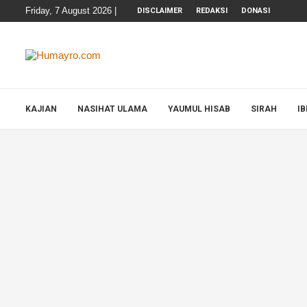
Friday, 7 August 2026 |
DISCLAIMER
REDAKSI
DONASI
KAJIAN
NASIHAT ULAMA
YAUMUL HISAB
SIRAH
I