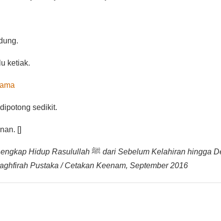
dung.
u ketiak.
gama
dipotong sedikit.
an. []
Lengkap Hidup Rasulullah
ﷺ
dari Sebelum Kelahiran hingga De
: Maghfirah Pustaka / Cetakan Keenam, September 2016