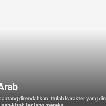
 Arab
antang direndahkan. Itulah karakter yang dimi
n kisah-kisah tentang mereka.