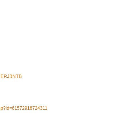
8yYERJBNTB
.php?id=61572918724311