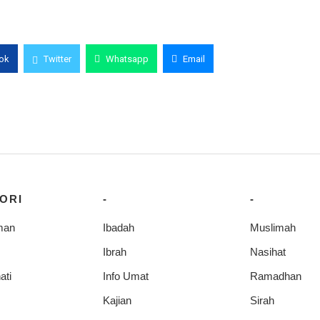
ok
Twitter
Whatsapp
Email
ORI
-
-
man
Ibadah
Muslimah
Ibrah
Nasihat
ati
Info Umat
Ramadhan
Kajian
Sirah