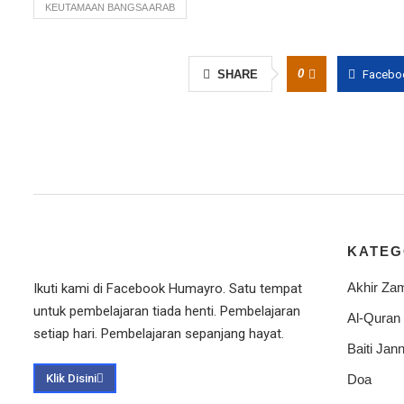
KEUTAMAAN BANGSA ARAB
0
SHARE
Facebo
KATEG
Akhir Za
Ikuti kami di Facebook Humayro. Satu tempat
untuk pembelajaran tiada henti. Pembelajaran
Al-Quran
setiap hari. Pembelajaran sepanjang hayat.
Baiti Jann
Klik Disini
Doa