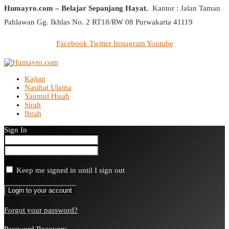
Humayro.com – Belajar Sepanjang Hayat.
Kantor : Jalan Taman
Pahlawan Gg. Ikhlas No. 2 RT18/RW 08 Purwakarta 41119
Facebook
Twitter
Instagram
Youtube
Kajian
Nasihat Ulama
Yaumul Hisab
Sirah
Ibrah
Sign In
Keep me signed in until I sign out
Forgot your password?
Password Recovery