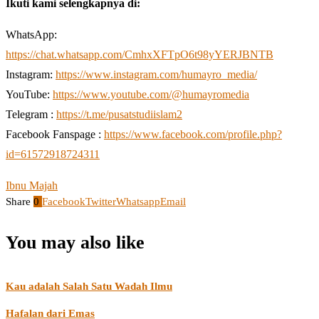
Ikuti kami selengkapnya di:
WhatsApp:
https://chat.whatsapp.com/CmhxXFTpO6t98yYERJBNTB
Instagram:
https://www.instagram.com/humayro_media/
YouTube:
https://www.youtube.com/@humayromedia
Telegram :
https://t.me/pusatstudiislam2
Facebook Fanspage :
https://www.facebook.com/profile.php?
id=61572918724311
Ibnu Majah
Share
0
Facebook
Twitter
Whatsapp
Email
You may also like
Kau adalah Salah Satu Wadah Ilmu
Hafalan dari Emas