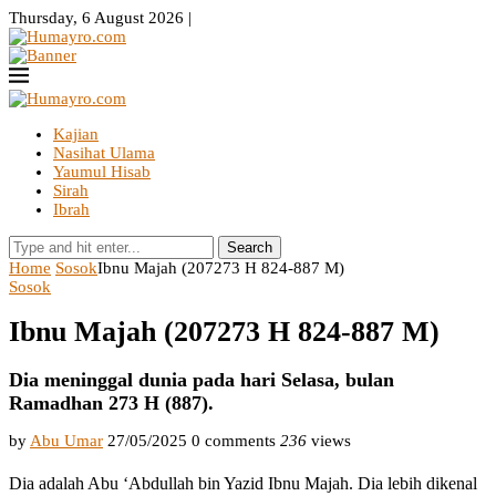
Thursday, 6 August 2026 |
Kajian
Nasihat Ulama
Yaumul Hisab
Sirah
Ibrah
Search
Home
Sosok
Ibnu Majah (207273 H 824-887 M)
Sosok
Ibnu Majah (207273 H 824-887 M)
Dia meninggal dunia pada hari Selasa, bulan
Ramadhan 273 Η (887).
by
Abu Umar
27/05/2025
0 comments
236
views
Dia adalah Abu ‘Abdullah bin Yazid Ibnu Majah. Dia lebih dikenal