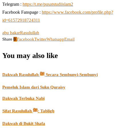
Telegram :
https://t.me/pusatstudiislam2
Facebook Fanspage :
https://www.facebook.com/profile.php?
id=61572918724311
abu bakar
Rasulullah
Share
0
Facebook
Twitter
Whatsapp
Email
You may also like
Dakwah Rasulullah ﷺ Secara Sembunyi-Sembunyi
Pemeluk Islam dari Suku Quraisy
Dakwah Terbuka Nabi
Sifat Rasulullah ﷺ: Tabligh
Dakwah di Bukit Shafa