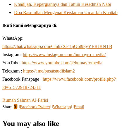
Khadijah, Kepergiannya dan Tahun Kesedihan Nabi
Doa Rasulullah Mengenai Keislaman Umar bin Khattab
Ikuti kami selengkapnya di:
WhatsApp:
https://chat.whatsapp.com/CmhxXFTpO6t98yYERJBNTB
Instagram:
https://www.instagram.com/humayro_media/
YouTube:
https://www.youtube.com/@humayromedia
Telegram :
https://t.me/pusatstudiislam2
Facebook Fanspage :
https://www.facebook.com/profile.php?
id=61572918724311
Rumah Salman Al-Farisi
Share
0
Facebook
Twitter
Whatsapp
Email
You may also like