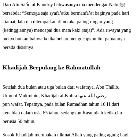
Dari Abi Sa’îd al-Khudriy bahwasanya dia mendengar Nabi ﷺ
bersabda: “Semoga saja syafa’atku bermanfa’at baginya pada hari
kiamat, lalu dia ditempatkan di neraka paling ringan yang
(ketinggiannya) mencapai dua mata kaki (saja)”. Ada riwayat yang
menyebutkan bahwa ketika beliau mengucapkan itu, pamannya
berada disisinya.
Khadijah Berpulang ke Rahmatullah
Setelah dua bulan atau tiga bulan dari wafatnya, Abu Thâlib,
Ummul Mukminin, Khadijah al-Kubra رضي الله عنها
pun wafat. Tepatnya, pada bulan Ramadhan tahun 10 H dari
kenabian dalam usia 65 tahun sedangkan Rasulullah ketika itu
berusia 50 tahun.
Sosok Khadijah merupakan nikmat Allah yang paling agung bagi