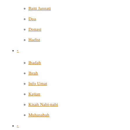
Baiti Jannati
Doa
Donasi
Hadist
-
Ibadah
Ibrah
Info Umat
Kajian
Kisah Nabi-nabi
Muhasabah
-