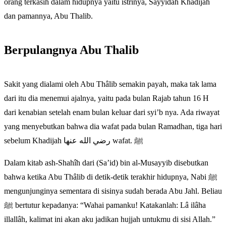
orang terkasih dalam hidupnya yaitu istrinya, Sayyidah Khadijah
dan pamannya, Abu Thalib.
Berpulangnya Abu Thalib
Sakit yang dialami oleh Abu Thâlib semakin payah, maka tak lama
dari itu dia menemui ajalnya, yaitu pada bulan Rajab tahun 16 H
dari kenabian setelah enam bulan keluar dari syi’b nya. Ada riwayat
yang menyebutkan bahwa dia wafat pada bulan Ramadhan, tiga hari
sebelum Khadijah رضي الله عنها wafat. ﷺ
Dalam kitab ash-Shahîh dari (Sa’id) bin al-Musayyib disebutkan
bahwa ketika Abu Thâlib di detik-detik terakhir hidupnya, Nabi ﷺ
mengunjunginya sementara di sisinya sudah berada Abu Jahl. Beliau
ﷺ bertutur kepadanya: “Wahai pamanku! Katakanlah: Lâ ilâha
illallâh, kalimat ini akan aku jadikan hujjah untukmu di sisi Allah.”