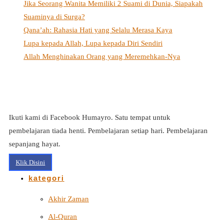
Jika Seorang Wanita Memiliki 2 Suami di Dunia, Siapakah
Suaminya di Surga?
Qana’ah: Rahasia Hati yang Selalu Merasa Kaya
Lupa kepada Allah, Lupa kepada Diri Sendiri
Allah Menghinakan Orang yang Meremehkan-Nya
Ikuti kami di Facebook Humayro. Satu tempat untuk
pembelajaran tiada henti. Pembelajaran setiap hari. Pembelajaran
sepanjang hayat.
Klik Disini
kategori
Akhir Zaman
Al-Quran