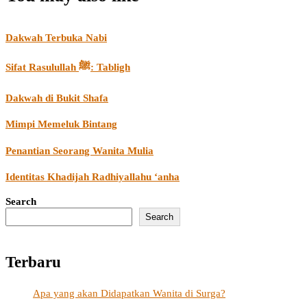
Dakwah Terbuka Nabi
Sifat Rasulullah ﷺ: Tabligh
Dakwah di Bukit Shafa
Mimpi Memeluk Bintang
Penantian Seorang Wanita Mulia
Identitas Khadijah Radhiyallahu ‘anha
Search
Search
Terbaru
Apa yang akan Didapatkan Wanita di Surga?