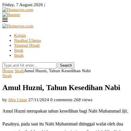
Friday, 7 August 2026 |
Kajian
Nasihat Ulama
Yaumul Hisab
Sirah
Ibrah
Search
Home
Sirah
Amul Huzni, Tahun Kesedihan Nabi
Sirah
Amul Huzni, Tahun Kesedihan Nabi
by
Abu Umar
27/11/2024
0 comments
268
views
Amul Huzni merupakan tahun kesedihan bagi Nabi Muhammad ﷺ.
Pasalnya, pada saat itu Nabi Muhammad ditinggal wafat oleh dua