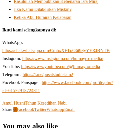
Rasulullah Membuktikan Kebenaran Isra Miraj
Jika Kamu Ditakdirkan Miskin?
Ketika Abu Hurairah Kelaparan
Ikuti kami selengkapnya di:
WhatsApp:
https://chat.whatsapp.com/CmhxXFTpO6t98yYERJBNTB
Instagram:
https://www.instagram.com/humayro_media/
YouTube:
https://www.youtube.com/@humayromedia
Telegram :
https://t.me/pusatstudiislam2
Facebook Fanspage :
https://www.facebook.com/profile.php?
id=61572918724311
Amul Huzni
Tahun Kesedihan Nabi
Share
0
Facebook
Twitter
Whatsapp
Email
You may also like