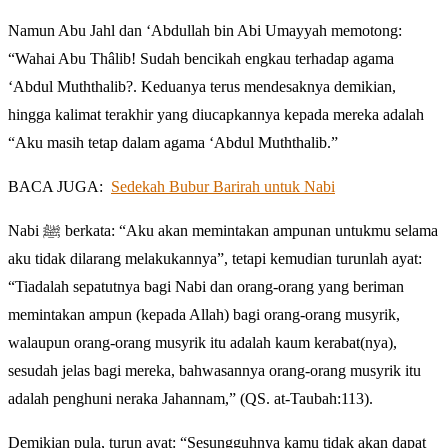
Namun Abu Jahl dan ‘Abdullah bin Abi Umayyah memotong:
“Wahai Abu Thâlib! Sudah bencikah engkau terhadap agama
‘Abdul Muththalib?. Keduanya terus mendesaknya demikian,
hingga kalimat terakhir yang diucapkannya kepada mereka adalah
“Aku masih tetap dalam agama ‘Abdul Muththalib.”
BACA JUGA:
Sedekah Bubur Barirah untuk Nabi
Nabi ﷺ berkata: “Aku akan memintakan ampunan untukmu selama
aku tidak dilarang melakukannya”, tetapi kemudian turunlah ayat:
“Tiadalah sepatutnya bagi Nabi dan orang-orang yang beriman
memintakan ampun (kepada Allah) bagi orang-orang musyrik,
walaupun orang-orang musyrik itu adalah kaum kerabat(nya),
sesudah jelas bagi mereka, bahwasannya orang-orang musyrik itu
adalah penghuni neraka Jahannam,” (QS. at-Taubah:113).
Demikian pula, turun ayat: “Sesungguhnya kamu tidak akan dapat