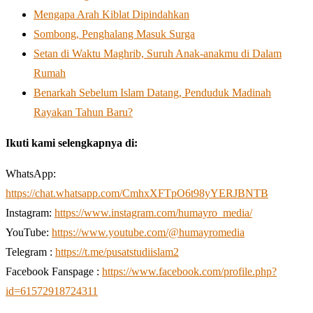
Mengapa Arah Kiblat Dipindahkan
Sombong, Penghalang Masuk Surga
Setan di Waktu Maghrib, Suruh Anak-anakmu di Dalam
Rumah
Benarkah Sebelum Islam Datang, Penduduk Madinah
Rayakan Tahun Baru?
Ikuti kami selengkapnya di:
WhatsApp:
https://chat.whatsapp.com/CmhxXFTpO6t98yYERJBNTB
Instagram:
https://www.instagram.com/humayro_media/
YouTube:
https://www.youtube.com/@humayromedia
Telegram :
https://t.me/pusatstudiislam2
Facebook Fanspage :
https://www.facebook.com/profile.php?
id=61572918724311