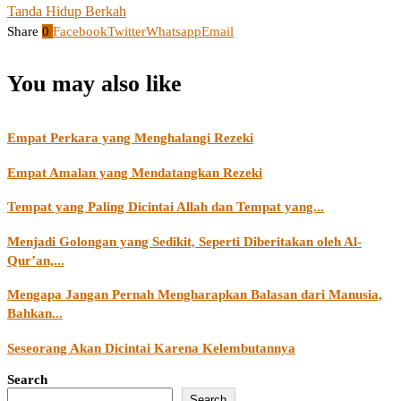
Tanda Hidup Berkah
Share
0
Facebook
Twitter
Whatsapp
Email
You may also like
Empat Perkara yang Menghalangi Rezeki
Empat Amalan yang Mendatangkan Rezeki
Tempat yang Paling Dicintai Allah dan Tempat yang...
Menjadi Golongan yang Sedikit, Seperti Diberitakan oleh Al-
Qur’an,...
Mengapa Jangan Pernah Mengharapkan Balasan dari Manusia,
Bahkan...
Seseorang Akan Dicintai Karena Kelembutannya
Search
Search