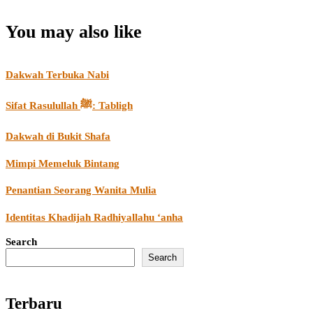
You may also like
Dakwah Terbuka Nabi
Sifat Rasulullah ﷺ: Tabligh
Dakwah di Bukit Shafa
Mimpi Memeluk Bintang
Penantian Seorang Wanita Mulia
Identitas Khadijah Radhiyallahu ‘anha
Search
Search
Terbaru