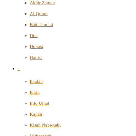
Akhir Zaman
Al-Quran
Baiti Jannati
Doa
Donasi
Hadist
-
Ibadah
Ibrah
Info Umat
Kajian
Kisah Nabi-nabi
Muhasabah