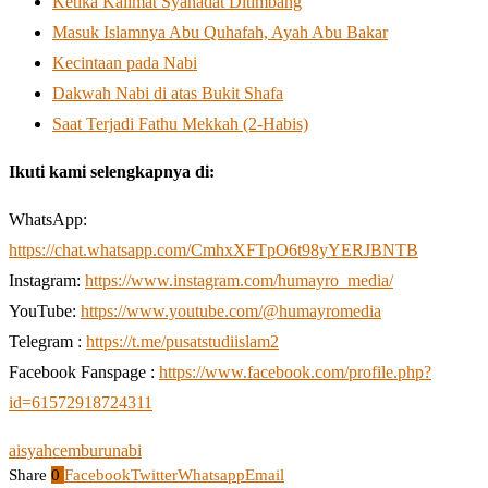
Ketika Kalimat Syahadat Ditimbang
Masuk Islamnya Abu Quhafah, Ayah Abu Bakar
Kecintaan pada Nabi
Dakwah Nabi di atas Bukit Shafa
Saat Terjadi Fathu Mekkah (2-Habis)
Ikuti kami selengkapnya di:
WhatsApp:
https://chat.whatsapp.com/CmhxXFTpO6t98yYERJBNTB
Instagram:
https://www.instagram.com/humayro_media/
YouTube:
https://www.youtube.com/@humayromedia
Telegram :
https://t.me/pusatstudiislam2
Facebook Fanspage :
https://www.facebook.com/profile.php?
id=61572918724311
aisyah
cemburu
nabi
Share
0
Facebook
Twitter
Whatsapp
Email