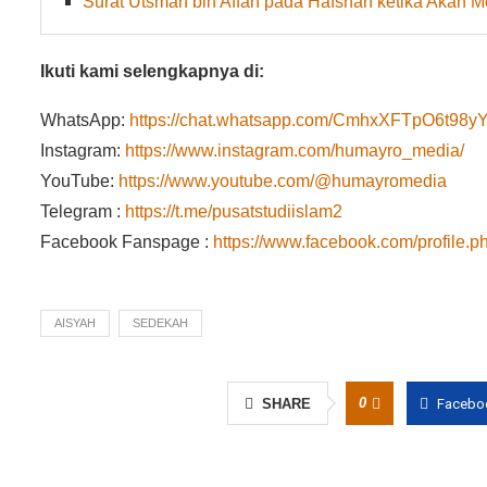
Surat Utsman bin Affan pada Hafshah ketika Akan 
Ikuti kami selengkapnya di:
WhatsApp:
https://chat.whatsapp.com/CmhxXFTpO6t9
Instagram:
https://www.instagram.com/humayro_media/
YouTube:
https://www.youtube.com/@humayromedia
Telegram :
https://t.me/pusatstudiislam2
Facebook Fanspage :
https://www.facebook.com/profile
AISYAH
SEDEKAH
0
SHARE
Facebo