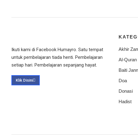
KATEG
Akhir Za
Ikuti kami di Facebook Humayro. Satu tempat
untuk pembelajaran tiada henti. Pembelajaran
Al-Quran
setiap hari. Pembelajaran sepanjang hayat.
Baiti Jann
Klik Disini
Doa
Donasi
Hadist