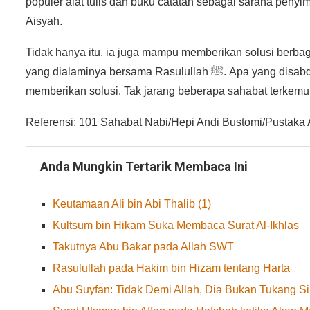
populer alat tulis dan buku catatan sebagai sarana penyim
Aisyah.
Tidak hanya itu, ia juga mampu memberikan solusi berb
yang dialaminya bersama Rasulullah ﷺ. Apa yang disabdakan dan dilakukan beliau, menjadi dasar acuannya dalam
memberikan solusi. Tak jarang beberapa sahabat terkem
Referensi: 101 Sahabat Nabi/Hepi Andi Bustomi/Pustaka 
Anda Mungkin Tertarik Membaca Ini
Keutamaan Ali bin Abi Thalib (1)
Kultsum bin Hikam Suka Membaca Surat Al-Ikhlas
Takutnya Abu Bakar pada Allah SWT
Rasulullah pada Hakim bin Hizam tentang Harta
Abu Suyfan: Tidak Demi Allah, Dia Bukan Tukang Sih