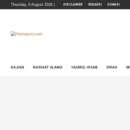
Thursday, 6 August 2026 |
DISCLAIMER
REDAKSI
DONASI
KAJIAN
NASIHAT ULAMA
YAUMUL HISAB
SIRAH
I