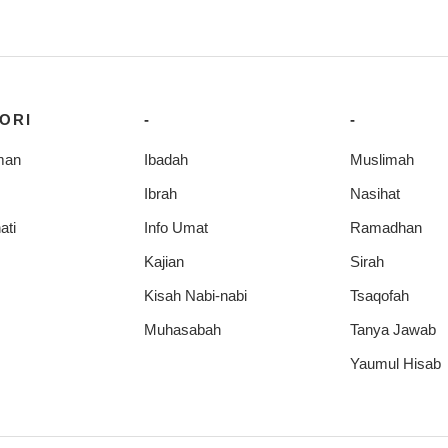
ORI
-
-
man
Ibadah
Muslimah
Ibrah
Nasihat
ati
Info Umat
Ramadhan
Kajian
Sirah
Kisah Nabi-nabi
Tsaqofah
Muhasabah
Tanya Jawab
Yaumul Hisab