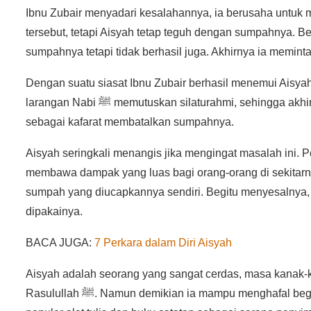
Ibnu Zubair menyadari kesalahannya, ia berusaha untu
tersebut, tetapi Aisyah tetap teguh dengan sumpahnya.
Dengan suatu siasat Ibnu Zubair berhasil menemui Aisy
larangan Nabi ﷺ memutuskan silaturahmi, sehingga akhirnya Aisyah luluh juga. Ia membebaskan dua orang budaknya
sebagai kafarat membatalkan sumpahnya.
Aisyah seringkali menangis jika mengingat masalah ini.
membawa dampak yang luas bagi orang-orang di sekitarn
sumpah yang diucapkannya sendiri. Begitu menyesalnya,
dipakainya.
BACA JUGA:
7 Perkara dalam Diri Aisyah
Aisyah adalah seorang yang sangat cerdas, masa kanak-
Rasulullah ﷺ. Namun demikian ia mampu menghafal begitu banyak Hadits dan juga ayat Al Qur’an, padahal saat itu belum