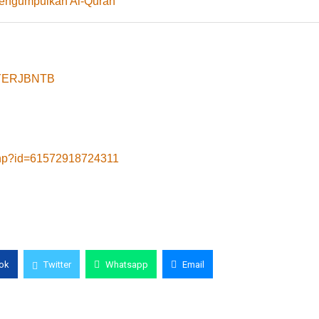
Mengumpulkan Al-Quran
8yYERJBNTB
.php?id=61572918724311
ok
Twitter
Whatsapp
Email