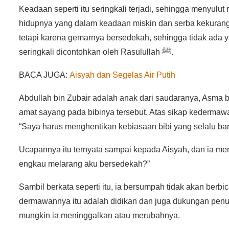
Keadaan seperti itu seringkali terjadi, sehingga menyulut
hidupnya yang dalam keadaan miskin dan serba kekurang
tetapi karena gemarnya bersedekah, sehingga tidak ada
seringkali dicontohkan oleh Rasulullah ﷺ.
BACA JUGA:
Aisyah dan Segelas Air Putih
Abdullah bin Zubair adalah anak dari saudaranya, Asma b
amat sayang pada bibinya tersebut. Atas sikap kedermawa
“Saya harus menghentikan kebiasaan bibi yang selalu ban
Ucapannya itu ternyata sampai kepada Aisyah, dan ia m
engkau melarang aku bersedekah?”
Sambil berkata seperti itu, ia bersumpah tidak akan berb
dermawannya itu adalah didikan dan juga dukungan penuh Rasulullah ﷺ selama ia hidup bersam
mungkin ia meninggalkan atau merubahnya.