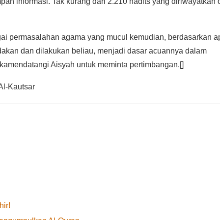
pan informasi. Tak kurang dari 2.210 hadits yang diriwayatkan 
agai permasalahan agama yang mucul kemudian, berdasarkan a
ukamendatangi Aisyah untuk meminta pertimbangan.[]
Al-Kautsar
ir!