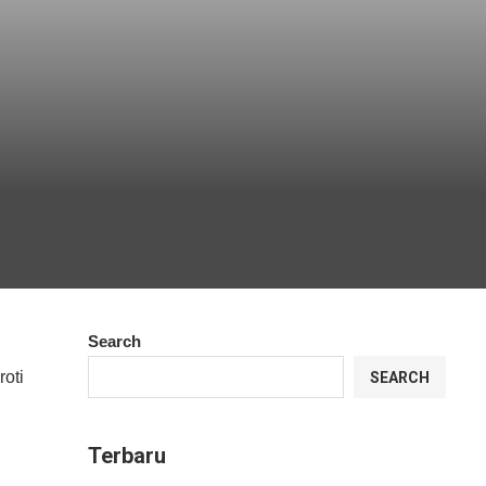
Search
oti
SEARCH
Terbaru