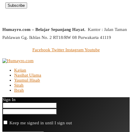
Humayro.com – Belajar Sepanjang Hayat.
Kantor : Jalan Taman
Pahlawan Gg. Ikhlas No. 2 RT18/RW 08 Purwakarta 41119
Facebook
Twitter
Instagram
Youtube
Kajian
Nasihat Ulama
Yaumul Hisab
Sirah
Ibrah
Sign In
Keep me signed in until I sign out