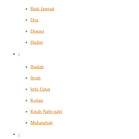
Baiti Jannati
Doa
Donasi
Hadist
-
Ibadah
Ibrah
Info Umat
Kajian
Kisah Nabi-nabi
Muhasabah
-