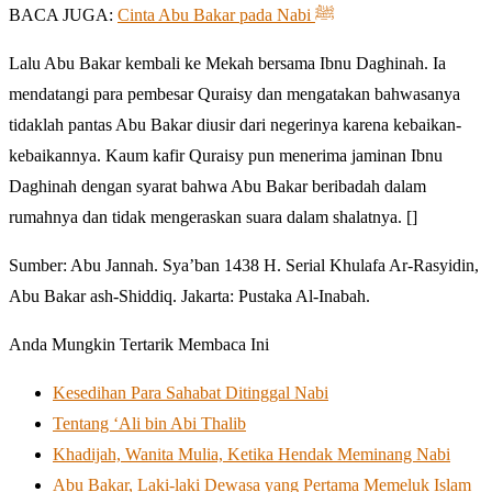
BACA JUGA:
Cinta Abu Bakar pada Nabi ﷺ
Lalu Abu Bakar kembali ke Mekah bersama Ibnu Daghinah. Ia
mendatangi para pembesar Quraisy dan mengatakan bahwasanya
tidaklah pantas Abu Bakar diusir dari negerinya karena kebaikan-
kebaikannya. Kaum kafir Quraisy pun menerima jaminan Ibnu
Daghinah dengan syarat bahwa Abu Bakar beribadah dalam
rumahnya dan tidak mengeraskan suara dalam shalatnya. []
Sumber: Abu Jannah. Sya’ban 1438 H. Serial Khulafa Ar-Rasyidin,
Abu Bakar ash-Shiddiq. Jakarta: Pustaka Al-Inabah.
Anda Mungkin Tertarik Membaca Ini
Kesedihan Para Sahabat Ditinggal Nabi
Tentang ‘Ali bin Abi Thalib
Khadijah, Wanita Mulia, Ketika Hendak Meminang Nabi
Abu Bakar, Laki-laki Dewasa yang Pertama Memeluk Islam