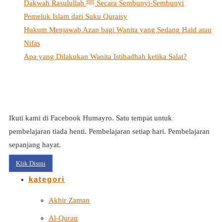
Dakwah Rasulullah ﷺ Secara Sembunyi-Sembunyi
Pemeluk Islam dari Suku Quraisy
Hukum Menjawab Azan bagi Wanita yang Sedang Haid atau
Nifas
Apa yang Dilakukan Wanita Istihadhah ketika Salat?
Ikuti kami di Facebook Humayro. Satu tempat untuk
pembelajaran tiada henti. Pembelajaran setiap hari. Pembelajaran
sepanjang hayat.
Klik Disini
kategori
Akhir Zaman
Al-Quran