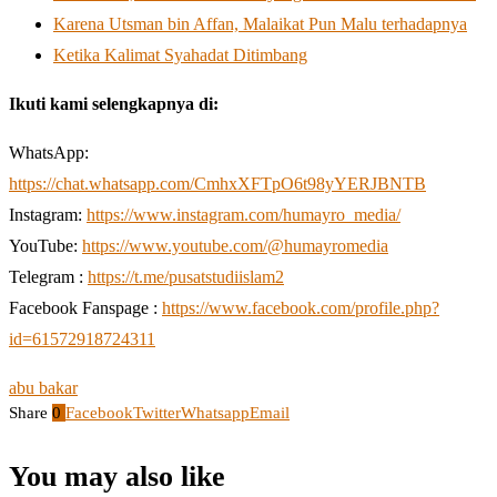
Karena Utsman bin Affan, Malaikat Pun Malu terhadapnya
Ketika Kalimat Syahadat Ditimbang
Ikuti kami selengkapnya di:
WhatsApp:
https://chat.whatsapp.com/CmhxXFTpO6t98yYERJBNTB
Instagram:
https://www.instagram.com/humayro_media/
YouTube:
https://www.youtube.com/@humayromedia
Telegram :
https://t.me/pusatstudiislam2
Facebook Fanspage :
https://www.facebook.com/profile.php?
id=61572918724311
abu bakar
Share
0
Facebook
Twitter
Whatsapp
Email
You may also like