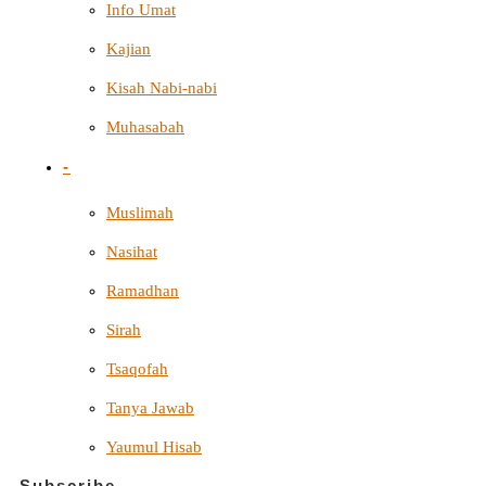
Info Umat
Kajian
Kisah Nabi-nabi
Muhasabah
-
Muslimah
Nasihat
Ramadhan
Sirah
Tsaqofah
Tanya Jawab
Yaumul Hisab
Subscribe