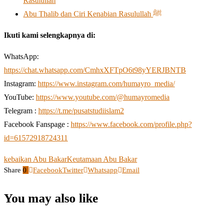
Rasulullah
Abu Thalib dan Ciri Kenabian Rasulullah ﷺ
Ikuti kami selengkapnya di:
WhatsApp:
https://chat.whatsapp.com/CmhxXFTpO6t98yYERJBNTB
Instagram:
https://www.instagram.com/humayro_media/
YouTube:
https://www.youtube.com/@humayromedia
Telegram :
https://t.me/pusatstudiislam2
Facebook Fanspage :
https://www.facebook.com/profile.php?
id=61572918724311
kebaikan Abu Bakar
Keutamaan Abu Bakar
Share
0
Facebook
Twitter
Whatsapp
Email
You may also like