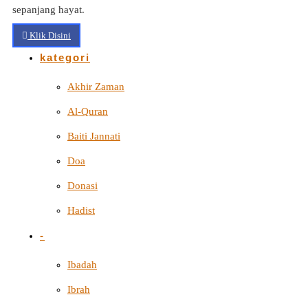
sepanjang hayat.
Klik Disini
kategori
Akhir Zaman
Al-Quran
Baiti Jannati
Doa
Donasi
Hadist
-
Ibadah
Ibrah