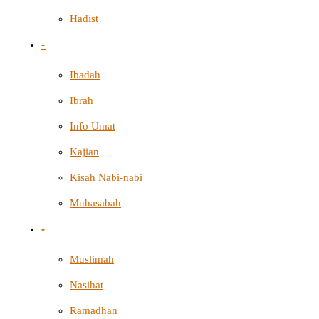
Hadist
-
Ibadah
Ibrah
Info Umat
Kajian
Kisah Nabi-nabi
Muhasabah
-
Muslimah
Nasihat
Ramadhan