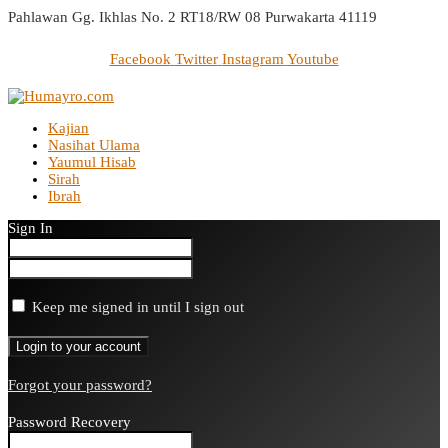
Pahlawan Gg. Ikhlas No. 2 RT18/RW 08 Purwakarta 41119
Facebook
Twitter
Instagram
Youtube
Kajian
Nasihat Ulama
Yaumul Hisab
Sirah
Ibrah
Sign In
Keep me signed in until I sign out
Forgot your password?
Password Recovery