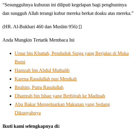
“Sesungguhnya kuburan ini diliputi kegelapan bagi penghuninya
dan sungguh Allah terangi kubur mereka berkat doaku atas mereka.”
(HR. Al-Bukhari 460 dan Muslim 956) []
Anda Mungkin Tertarik Membaca Ini
Umar bin Khattab, Penduduk Surga yang Berjalan di Muka
Bumi
Hamzah bin Abdul Muthalib
Karena Rasulullah pun Menikah
Ibrahim, Putra Rasulullah
Dhamrah bin Ishaq yang Berhijrah ke Madinah
Abu Bakar Mengeluarkan Makanan yang Sedang
Dikunyahnya
Ikuti kami selengkapnya di: