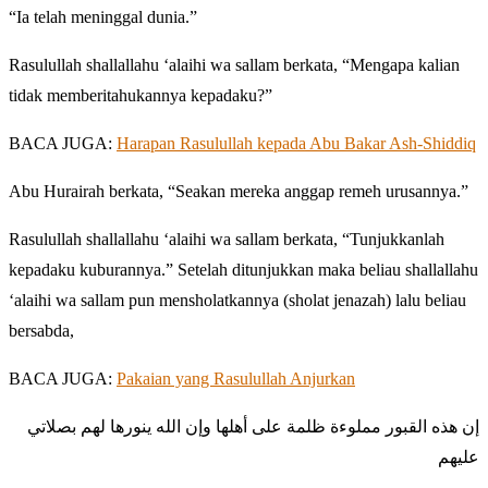
“Ia telah meninggal dunia.”
Rasulullah shallallahu ‘alaihi wa sallam berkata, “Mengapa kalian
tidak memberitahukannya kepadaku?”
BACA JUGA:
Harapan Rasulullah kepada Abu Bakar Ash-Shiddiq
Abu Hurairah berkata, “Seakan mereka anggap remeh urusannya.”
Rasulullah shallallahu ‘alaihi wa sallam berkata, “Tunjukkanlah
kepadaku kuburannya.” Setelah ditunjukkan maka beliau shallallahu
‘alaihi wa sallam pun mensholatkannya (sholat jenazah) lalu beliau
bersabda,
BACA JUGA:
Pakaian yang Rasulullah Anjurkan
إن هذه القبور مملوءة ظلمة على أهلها وإن الله ينورها لهم بصلاتي
عليهم