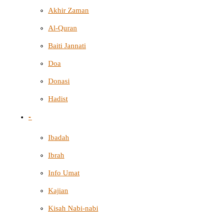
Akhir Zaman
Al-Quran
Baiti Jannati
Doa
Donasi
Hadist
-
Ibadah
Ibrah
Info Umat
Kajian
Kisah Nabi-nabi