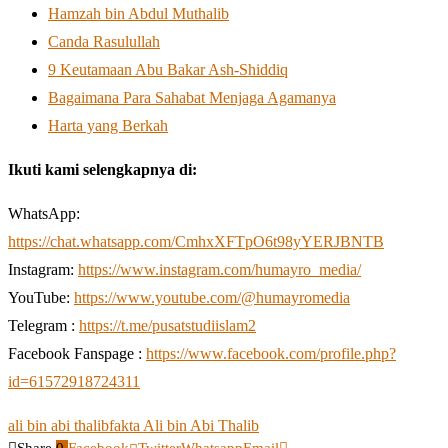
Hamzah bin Abdul Muthalib
Canda Rasulullah
9 Keutamaan Abu Bakar Ash-Shiddiq
Bagaimana Para Sahabat Menjaga Agamanya
Harta yang Berkah
Ikuti kami selengkapnya di:
WhatsApp:
https://chat.whatsapp.com/CmhxXFTpO6t98yYERJBNTB
Instagram:
https://www.instagram.com/humayro_media/
YouTube:
https://www.youtube.com/@humayromedia
Telegram :
https://t.me/pusatstudiislam2
Facebook Fanspage :
https://www.facebook.com/profile.php?
id=61572918724311
ali bin abi thalib
fakta Ali bin Abi Thalib
Share
0
Facebook
Twitter
Whatsapp
Email