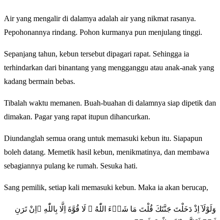
Air yang mengalir di dalamya adalah air yang nikmat rasanya.
Pepohonannya rindang. Pohon kurmanya pun menjulang tinggi.
Sepanjang tahun, kebun tersebut dipagari rapat. Sehingga ia
terhindarkan dari binantang yang mengganggu atau anak-anak yang
kadang bermain bebas.
Tibalah waktu memanen. Buah-buahan di dalamnya siap dipetik dan
dimakan. Pagar yang rapat itupun dihancurkan.
Diundanglah semua orang untuk memasuki kebun itu. Siapapun
boleh datang. Memetik hasil kebun, menikmatinya, dan membawa
sebagiannya pulang ke rumah. Sesuka hati.
Sang pemilik, setiap kali memasuki kebun. Maka ia akan berucap,
وَلَوْلَآ اِذْ دَخَلْتَ جَنَّتَكَ قُلْتَ مَا شَاۤءَ اللّٰهُ ۙ لَا قُوَّةَ اِلَّا بِاللّٰهِ ۚاِنْ تَرَنِ