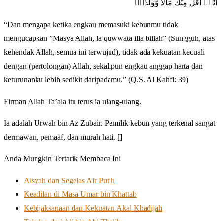
اَنَا۠ اَقَلَّ مِنْكَ مَالًا وَّوَلَدًاۚ
“Dan mengapa ketika engkau memasuki kebunmu tidak
mengucapkan ”Masya Allah, la quwwata illa billah” (Sungguh, atas
kehendak Allah, semua ini terwujud), tidak ada kekuatan kecuali
dengan (pertolongan) Allah, sekalipun engkau anggap harta dan
keturunanku lebih sedikit daripadamu.” (Q.S. Al Kahfi: 39)
Firman Allah Ta’ala itu terus ia ulang-ulang.
Ia adalah Urwah bin Az Zubair. Pemilik kebun yang terkenal sangat
dermawan, pemaaf, dan murah hati. []
Anda Mungkin Tertarik Membaca Ini
Aisyah dan Segelas Air Putih
Keadilan di Masa Umar bin Khattab
Kebijaksanaan dan Kekuatan Akal Khadijah