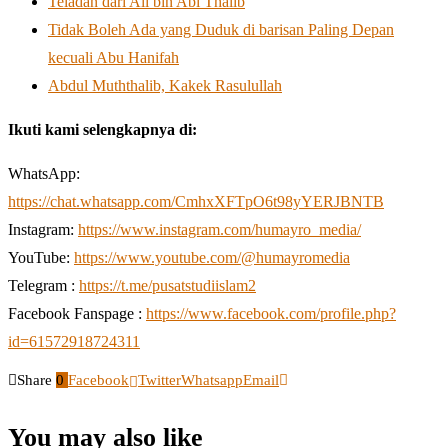
Teladan dari Ali bin Abi Thalib
Tidak Boleh Ada yang Duduk di barisan Paling Depan
kecuali Abu Hanifah
Abdul Muththalib, Kakek Rasulullah
Ikuti kami selengkapnya di:
WhatsApp:
https://chat.whatsapp.com/CmhxXFTpO6t98yYERJBNTB
Instagram:
https://www.instagram.com/humayro_media/
YouTube:
https://www.youtube.com/@humayromedia
Telegram :
https://t.me/pusatstudiislam2
Facebook Fanspage :
https://www.facebook.com/profile.php?
id=61572918724311
Share
0
Facebook
Twitter
Whatsapp
Email
You may also like