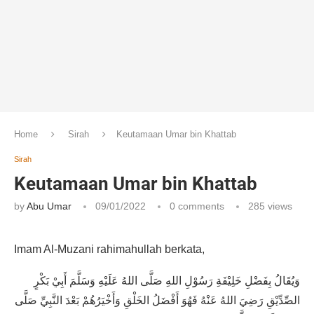
Home
Sirah
Keutamaan Umar bin Khattab
Sirah
Keutamaan Umar bin Khattab
by
Abu Umar
09/01/2022
0 comments
285
views
Imam Al-Muzani rahimahullah berkata,
وَيُقَالُ بِفَضْلِ خَلِيْفَةِ رَسُوْلِ اللهِ صَلَّى اللهُ عَلَيْهِ وَسَلَّمَ أَبِيْ بَكْرٍ
الصِّدِّيْقِ رَضِيَ اللهُ عَنْهُ فَهُوَ أَفْضَلُ الخَلْقِ وَأَخْيَرُهُمْ بَعْدَ النَّبِيِّ صَلَّى