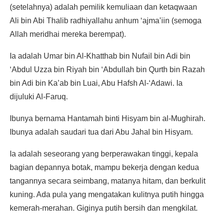
(setelahnya) adalah pemilik kemuliaan dan ketaqwaan
Ali bin Abi Thalib radhiyallahu anhum ‘ajma’iin (semoga
Allah meridhai mereka berempat).
Ia adalah Umar bin Al-Khatthab bin Nufail bin Adi bin
‘Abdul Uzza bin Riyah bin ‘Abdullah bin Qurth bin Razah
bin Adi bin Ka’ab bin Luai, Abu Hafsh Al-‘Adawi. Ia
dijuluki Al-Faruq.
Ibunya bernama Hantamah binti Hisyam bin al-Mughirah.
Ibunya adalah saudari tua dari Abu Jahal bin Hisyam.
Ia adalah seseorang yang berperawakan tinggi, kepala
bagian depannya botak, mampu bekerja dengan kedua
tangannya secara seimbang, matanya hitam, dan berkulit
kuning. Ada pula yang mengatakan kulitnya putih hingga
kemerah-merahan. Giginya putih bersih dan mengkilat.