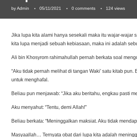
by
Admin
05/11/2021
0 comments
124
views
Jika lupa kita alami hanya sesekali maka itu wajar-wajar s
kita lupa menjadi sebuah kebiasaan, maka ini adalah seb
Ali bin Khosyrom rahimahullah pernah berkata soal mengo
“Aku tidak pernah melihat di tangan Waki’ satu kitab pun.
untuk menghafal.
Beliau pun menjawab: “Jika aku beritahu, engkau pasti
Aku menyahut: “Tentu, demi Allah!”
Beliau berkata: “Meninggalkan maksiat. Aku tidak mendapa
Masyaallah… Ternyata obat dari lupa kita adalah meningga