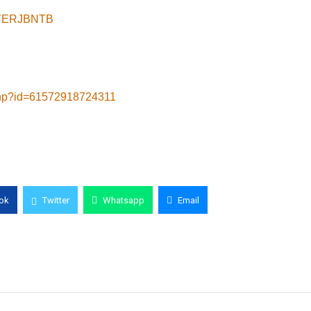
8yYERJBNTB
.php?id=61572918724311
ok
Twitter
Whatsapp
Email