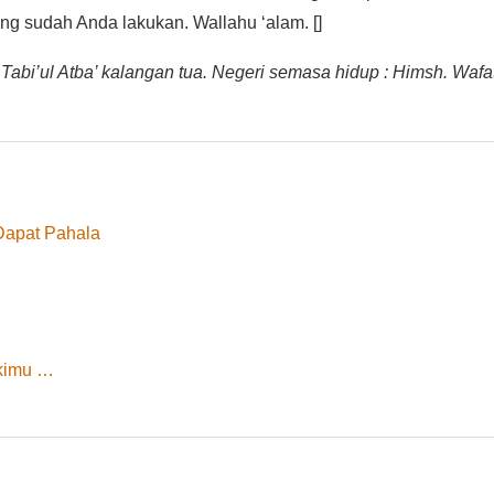
ang sudah Anda lakukan. Wallahu ‘alam. []
abi’ul Atba’ kalangan tua. Negeri semasa hidup : Himsh. Wafat
 Dapat Pahala
ekimu …