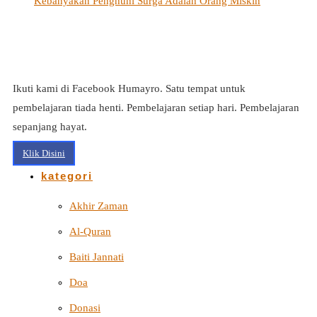
Kebanyakan Penghuni Surga Adalah Orang Miskin
Ikuti kami di Facebook Humayro. Satu tempat untuk
pembelajaran tiada henti. Pembelajaran setiap hari. Pembelajaran
sepanjang hayat.
Klik Disini
kategori
Akhir Zaman
Al-Quran
Baiti Jannati
Doa
Donasi