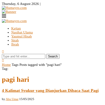
Thursday, 6 August 2026 |
Kajian
Nasihat Ulama
Yaumul Hisab
Sirah
Ibrah
Search
Home
Tags
Posts tagged with "pagi hari"
Tag:
pagi hari
4 Kalimat Syukur yang Dianjurkan Dibaca Saat Pagi
by
Abu Umar
15/05/2025