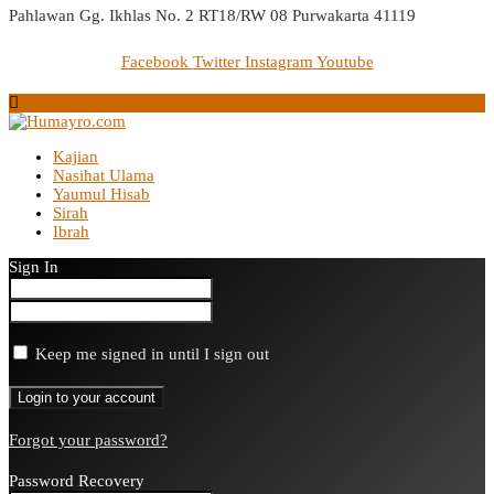
Pahlawan Gg. Ikhlas No. 2 RT18/RW 08 Purwakarta 41119
Facebook
Twitter
Instagram
Youtube
Kajian
Nasihat Ulama
Yaumul Hisab
Sirah
Ibrah
Sign In
Keep me signed in until I sign out
Forgot your password?
Password Recovery