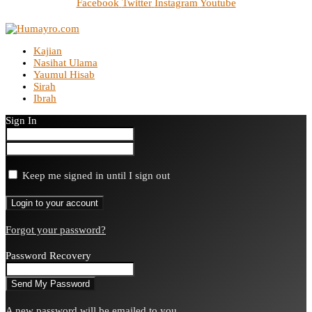
Facebook
Twitter
Instagram
Youtube
Kajian
Nasihat Ulama
Yaumul Hisab
Sirah
Ibrah
Sign In
Keep me signed in until I sign out
Forgot your password?
Password Recovery
A new password will be emailed to you.