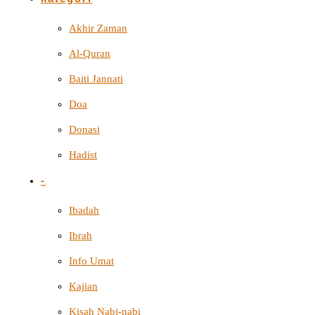
Akhir Zaman
Al-Quran
Baiti Jannati
Doa
Donasi
Hadist
-
Ibadah
Ibrah
Info Umat
Kajian
Kisah Nabi-nabi