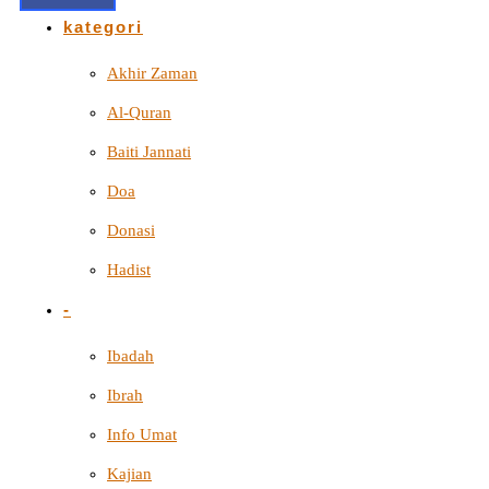
kategori
Akhir Zaman
Al-Quran
Baiti Jannati
Doa
Donasi
Hadist
-
Ibadah
Ibrah
Info Umat
Kajian