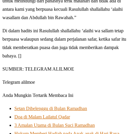
untuk melindungi dari panasnya terik matahari dan tidak ada di
antara kami yang berpuasa kecuali Rasulullah shallallahu ‘alaihi
wasallam dan Abdullah bin Rawahah.”
Di dalam hadits ini Rasulullah shallallahu ‘alaihi wa sallam tetap
berpuasa walaupun sedang dalam perjalanan safar, ketika safar itu
tidak memberatkan puasa dan juga tidak memberikan dampak
bahaya. []
SUMBER: TELEGRAM ALILMOE
Telegram alilmoe
Anda Mungkin Tertarik Membaca Ini
Setan Dibelenggu di Bulan Ramadhan
Doa di Malam Lailatul Qadar
3 Amalan Utama di Bulan Suci Ramadhan
Hukum Memberi Hadiah pada Anak-anak di Hari Raya