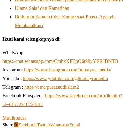
Ulama Salaf dan Ramadhan
Berkumur dengan Obat Kumur saat Puasa, Apakah
Membatalkan?
Ikuti kami selengkapnya di:
WhatsApp:
https://chat.whatsapp.com/CmhxXFTpO6t98yYERJBNTB
Instagram:
https://www.instagram.com/humayro_media/
YouTube:
https://www.youtube.com/@humayromedia
Telegram :
https://t.me/pusatstudiislam2
Facebook Fanspage :
https://www.facebook.com/profile.php?
id=61572918724311
Mudik
puasa
Share
0
Facebook
Twitter
Whatsapp
Email