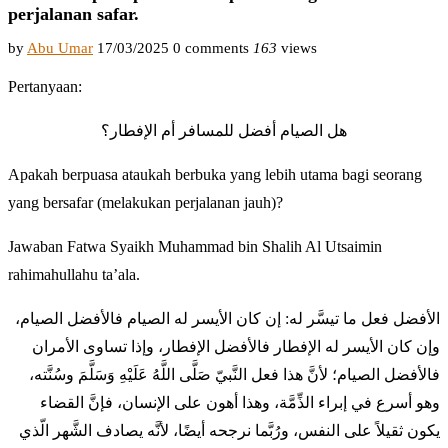
perjalanan safar.
by
Abu Umar
17/03/2025
0 comments
163
views
Pertanyaan:
هل الصيام أفضل للمسافر أم الإفطار؟
Apakah berpuasa ataukah berbuka yang lebih utama bagi seorang
yang bersafar (melakukan perjalanan jauh)?
Jawaban Fatwa Syaikh Muhammad bin Shalih Al Utsaimin
rahimahullahu ta’ala.
الأفضل فعل ما تيسَّر له: إن كان الأيسر له الصيام فالأفضل الصيام،
وإن كان الأيسر له الإفطار فالأفضل الإفطار، وإذا تساوى الأمران
فالأفضل الصيام؛ لأنَّ هذا فعل النَّبيّ صَلَّى اللَّهُ عَلَيْهِ وَسَلَّمَ وسُنَّته،
وهو أسرع في إبراء الذِّمَّة، وهذا أهون على الإنسان، فإنَّ القضاء
يكون ثقيلاً على النفس، ورُبَّما نرجحه أيضًا، لأنَّه يصادف الشَّهر الّذي