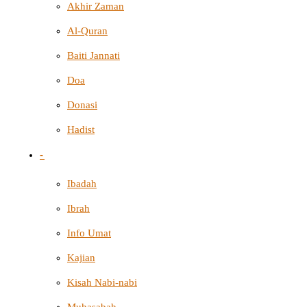
Akhir Zaman
Al-Quran
Baiti Jannati
Doa
Donasi
Hadist
-
Ibadah
Ibrah
Info Umat
Kajian
Kisah Nabi-nabi
Muhasabah