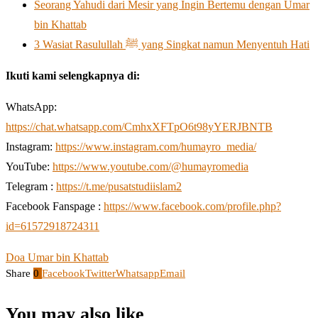
Seorang Yahudi dari Mesir yang Ingin Bertemu dengan Umar
bin Khattab
3 Wasiat Rasulullah ﷺ yang Singkat namun Menyentuh Hati
Ikuti kami selengkapnya di:
WhatsApp:
https://chat.whatsapp.com/CmhxXFTpO6t98yYERJBNTB
Instagram:
https://www.instagram.com/humayro_media/
YouTube:
https://www.youtube.com/@humayromedia
Telegram :
https://t.me/pusatstudiislam2
Facebook Fanspage :
https://www.facebook.com/profile.php?
id=61572918724311
Doa Umar bin Khattab
Share
0
Facebook
Twitter
Whatsapp
Email
You may also like