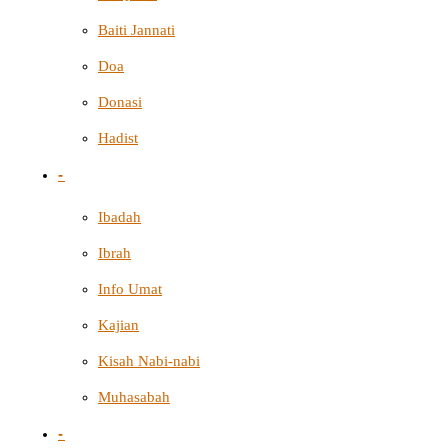
Baiti Jannati
Doa
Donasi
Hadist
-
Ibadah
Ibrah
Info Umat
Kajian
Kisah Nabi-nabi
Muhasabah
-