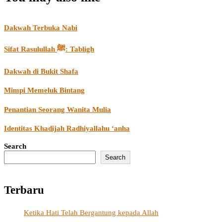
Dakwah Terbuka Nabi
Sifat Rasulullah ﷺ: Tabligh
Dakwah di Bukit Shafa
Mimpi Memeluk Bintang
Penantian Seorang Wanita Mulia
Identitas Khadijah Radhiyallahu ‘anha
Search
Search
Terbaru
Ketika Hati Telah Bergantung kepada Allah