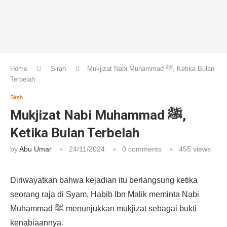
Home
Sirah
Mukjizat Nabi Muhammad ﷺ, Ketika Bulan
Terbelah
Sirah
Mukjizat Nabi Muhammad ﷺ,
Ketika Bulan Terbelah
by
Abu Umar
24/11/2024
0 comments
455
views
Diriwayatkan bahwa kejadian itu berlangsung ketika
seorang raja di Syam, Habib Ibn Malik meminta Nabi
Muhammad ﷺ menunjukkan mukjizat sebagai bukti
kenabiaannya.