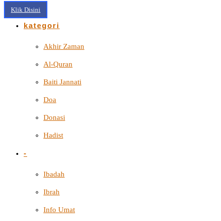
Klik Disini
kategori
Akhir Zaman
Al-Quran
Baiti Jannati
Doa
Donasi
Hadist
-
Ibadah
Ibrah
Info Umat