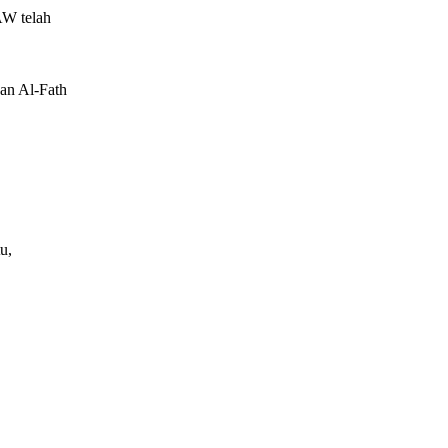
AW telah
u,