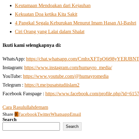
Keutamaan Mendoakan dari Kejauhan
Kekuatan Doa ketika Kita Sakit
4 Pangkal Segala Keburukan Menurut Imam Hasan Al-Bashri
Ciri Orang yang Lalai dalam Shalat
Ikuti kami selengkapnya di:
WhatsApp:
https://chat.whatsapp.com/CmhxXFTpO6t98yYERJBN
Instagram:
https://www.instagram.com/humayro_media/
YouTube:
https://www.youtube.com/@humayromedia
Telegram :
https://t.me/pusatstudiislam2
Facebook Fanspage :
https://www.facebook.com/profile.php?id=61
Cara Rasulullah
demam
Share
0
Facebook
Twitter
Whatsapp
Email
Search
Search