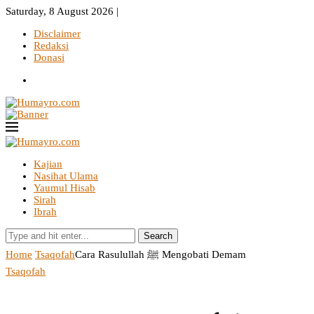
Saturday, 8 August 2026 |
Disclaimer
Redaksi
Donasi
Kajian
Nasihat Ulama
Yaumul Hisab
Sirah
Ibrah
Search
Home
Tsaqofah
Cara Rasulullah ﷺ Mengobati Demam
Tsaqofah