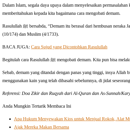
Dalam Islam, segala daya upaya dalam menyelesaikan permasalahan 
memberitahukan kepada kita bagaimana cara mengobati demam.
Rasulullah ﷺ bersabda, “Demam itu berasal dari hembusan neraka Jahannam, karena itu dinginkanlah ia dengan air,” (HR. Al-Bukhari dengan Al-Fath
(10/174) dan Muslim (4/1733).
BACA JUGA:
Cara Sujud yang Dicontohkan Rasulullah
Begitulah cara Rasulullah ﷺ mengobati demam. Kita p
Sebab, demam yang ditandai dengan panas yang tinggi, insya Allah bi
menggunakan kain yang telah dibasahi sebelumnya, di jidat seseoran
Referensi: Doa Zikir dan Ruqyah dari Al-Quran dan As-Sunnah/Kar
Anda Mungkin Tertarik Membaca Ini
Apa Hukum Menyewakan Kios untuk Menjual Rokok, Alat Mus
Ajak Mereka Makan Bersama