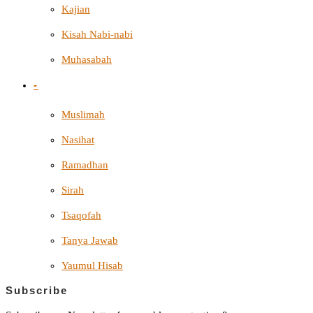
Kajian
Kisah Nabi-nabi
Muhasabah
-
Muslimah
Nasihat
Ramadhan
Sirah
Tsaqofah
Tanya Jawab
Yaumul Hisab
Subscribe