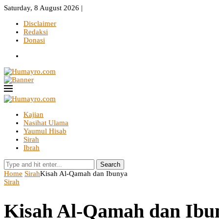
Saturday, 8 August 2026 |
Disclaimer
Redaksi
Donasi
Kajian
Nasihat Ulama
Yaumul Hisab
Sirah
Ibrah
Search
Home
Sirah
Kisah Al-Qamah dan Ibunya
Sirah
Kisah Al-Qamah dan Ibu