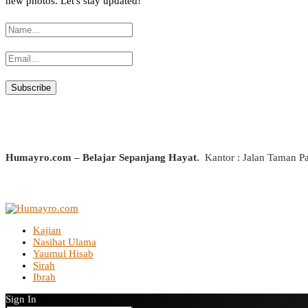
new photos. Let's stay updated!
Humayro.com – Belajar Sepanjang Hayat.
Kantor : Jalan Taman P
Kajian
Nasihat Ulama
Yaumul Hisab
Sirah
Ibrah
Sign In