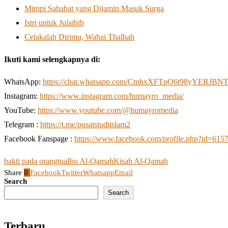
Mimpi Sahabat yang Dijamin Masuk Surga
Istri untuk Julaibib
Celakalah Dirimu, Wahai Thalhah
Ikuti kami selengkapnya di:
WhatsApp:
https://chat.whatsapp.com/CmhxXFTpO6t98yYERJBN
Instagram:
https://www.instagram.com/humayro_media/
YouTube:
https://www.youtube.com/@humayromedia
Telegram :
https://t.me/pusatstudiislam2
Facebook Fanspage :
https://www.facebook.com/profile.php?id=61
bakti pada orangtua
Ibu Al-Qamah
Kisah Al-Qamah
Share
0
Facebook
Twitter
Whatsapp
Email
Search
Search
Terbaru