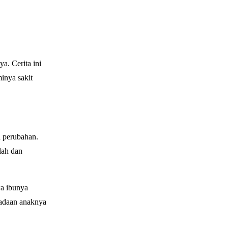
a. Cerita ini
inya sakit
a perubahan.
lah dan
wa ibunya
eadaan anaknya