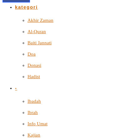
kategori
Akhir Zaman
Al-Quran
Baiti Jannati
Doa
Donasi
Hadist
-
Ibadah
Ibrah
Info Umat
Kajian