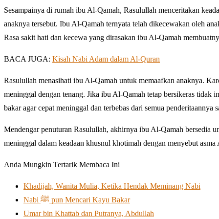
Sesampainya di rumah ibu Al-Qamah, Rasulullah menceritakan keada
anaknya tersebut. Ibu Al-Qamah ternyata telah dikecewakan oleh anak
Rasa sakit hati dan kecewa yang dirasakan ibu Al-Qamah membuatnya
BACA JUGA:
Kisah Nabi Adam dalam Al-Quran
Rasulullah menasihati ibu Al-Qamah untuk memaafkan anaknya. Kare
meninggal dengan tenang. Jika ibu Al-Qamah tetap bersikeras tida
bakar agar cepat meninggal dan terbebas dari semua penderitaannya sa
Mendengar penuturan Rasulullah, akhirnya ibu Al-Qamah bersedia 
meninggal dalam keadaan khusnul khotimah dengan menyebut asma All
Anda Mungkin Tertarik Membaca Ini
Khadijah, Wanita Mulia, Ketika Hendak Meminang Nabi
Nabi ﷺ pun Mencari Kayu Bakar
Umar bin Khattab dan Putranya, Abdullah