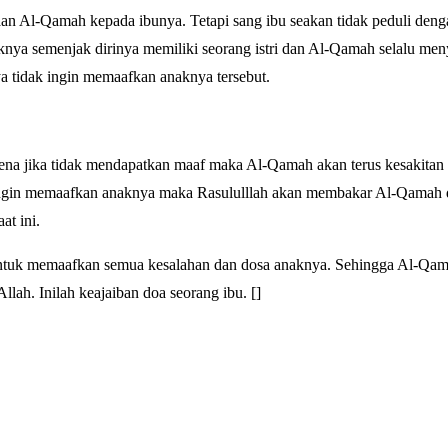
an Al-Qamah kepada ibunya. Tetapi sang ibu seakan tidak peduli den
nya semenjak dirinya memiliki seorang istri dan Al-Qamah selalu meny
 tidak ingin memaafkan anaknya tersebut.
na jika tidak mendapatkan maaf maka Al-Qamah akan terus kesakitan 
k ingin memaafkan anaknya maka Rasululllah akan membakar Al-Qamah
at ini.
untuk memaafkan semua kesalahan dan dosa anaknya. Sehingga Al-Qam
ah. Inilah keajaiban doa seorang ibu. []