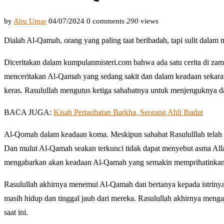
by
Abu Umar
04/07/2024
0 comments
290
views
Dialah Al-Qamah, orang yang paling taat beribadah, tapi sulit dalam
Diceritakan dalam kumpulanmisteri.com bahwa ada satu cerita di zam
menceritakan Al-Qamah yang sedang sakit dan dalam keadaan sekara
keras. Rasulullah mengutus ketiga sahabatnya untuk menjenguknya d
BACA JUGA:
Kisah Pertaubatan Barkha, Seorang Ahli Ibadat
Al-Qomah dalam keadaan koma. Meskipun sahabat Rasululllah telah m
Dan mulut Al-Qamah seakan terkunci tidak dapat menyebut asma All
mengabarkan akan keadaan Al-Qamah yang semakin memprihatinkan ka
Rasulullah akhirnya menemui Al-Qamah dan bertanya kepada istriny
masih hidup dan tinggal jauh dari mereka. Rasulullah akhirnya me
saat ini.