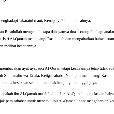
 menghadapi sakaratul maut. Kenapa ya? Ini nih kisahnya.
an Rasulullah mengenai betapa dahsyatnya doa seorang ibu bagi anakny
t. Istri Al-Qamah mendatangi Rasulullah dan mengabarkan bahwa suam
an melihat keadaannya.
embacakan ayat-ayat suci Al-Quran tetapi keadaannya tetap tidak ad
ah Subhanahu wa Ta’ala. Ketiga sahabat Nabi pun mendatangi Rasulul
rena kesakitan sekarat dan tidak kunjung meninggal juga.
a apakah ibu Al-Qamah masih hidup. Istri Al-Qamah menjelaskan bah
ngajak para sahabat untuk menemui ibu Al-Qamah untuk mengabarkan k