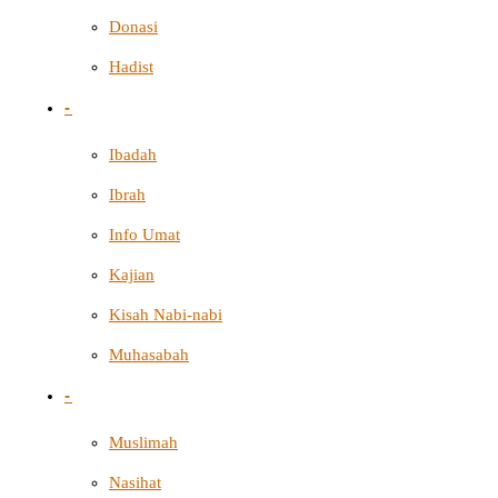
Donasi
Hadist
-
Ibadah
Ibrah
Info Umat
Kajian
Kisah Nabi-nabi
Muhasabah
-
Muslimah
Nasihat