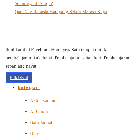
Suaminya di Surga?
Qana’ah: Rahasia Hati yang Selalu Merasa Kaya
Ikuti kami di Facebook Humayro. Satu tempat untuk
pembelajaran tiada henti. Pembelajaran setiap hari. Pembelajaran
sepanjang hayat.
Klik Disini
kategori
Akhir Zaman
Al-Quran
Baiti Jannati
Doa