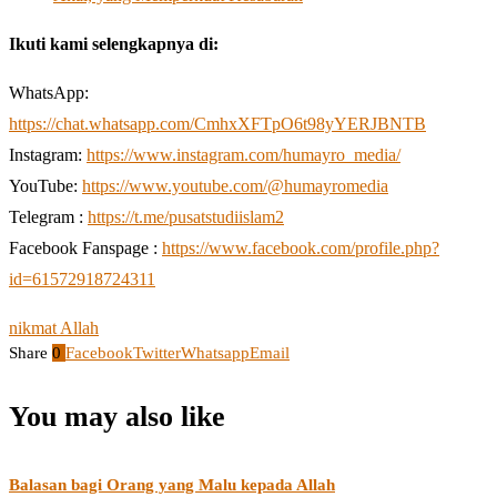
Ikuti kami selengkapnya di:
WhatsApp:
https://chat.whatsapp.com/CmhxXFTpO6t98yYERJBNTB
Instagram:
https://www.instagram.com/humayro_media/
YouTube:
https://www.youtube.com/@humayromedia
Telegram :
https://t.me/pusatstudiislam2
Facebook Fanspage :
https://www.facebook.com/profile.php?
id=61572918724311
nikmat Allah
Share
0
Facebook
Twitter
Whatsapp
Email
You may also like
Balasan bagi Orang yang Malu kepada Allah