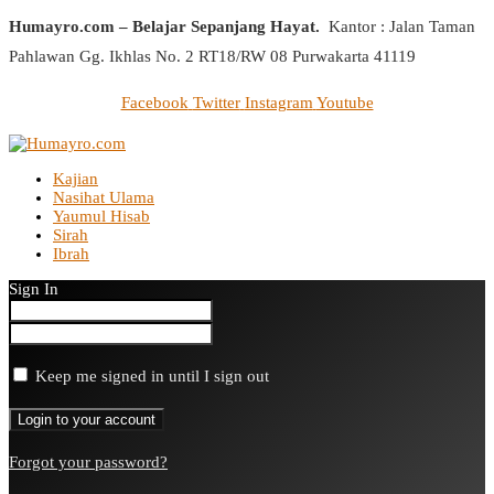
Humayro.com – Belajar Sepanjang Hayat.
Kantor : Jalan Taman
Pahlawan Gg. Ikhlas No. 2 RT18/RW 08 Purwakarta 41119
Facebook
Twitter
Instagram
Youtube
Kajian
Nasihat Ulama
Yaumul Hisab
Sirah
Ibrah
Sign In
Keep me signed in until I sign out
Forgot your password?