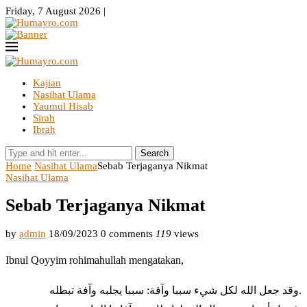
Friday, 7 August 2026 |
Kajian
Nasihat Ulama
Yaumul Hisab
Sirah
Ibrah
Search
Home
Nasihat Ulama
Sebab Terjaganya Nikmat
Nasihat Ulama
Sebab Terjaganya Nikmat
by
admin
18/09/2023
0 comments
119
views
Ibnul Qoyyim rohimahullah mengatakan,
وقد جعل الله لكل شيء سببا وآفة: سببا يجلبه وآفة تبطله.