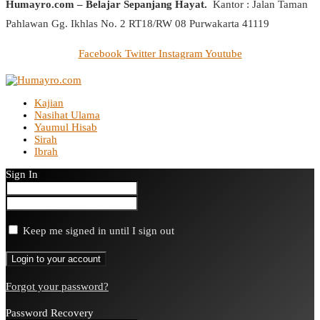
Humayro.com – Belajar Sepanjang Hayat.
Kantor : Jalan Taman
Pahlawan Gg. Ikhlas No. 2 RT18/RW 08 Purwakarta 41119
Facebook
Twitter
Instagram
Youtube
Kajian
Nasihat Ulama
Yaumul Hisab
Sirah
Ibrah
Sign In
Keep me signed in until I sign out
Forgot your password?
Password Recovery