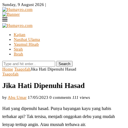
Sunday, 9 August 2026 |
Kajian
Nasihat Ulama
Yaumul Hisab
Sirah
Ibrah
Search
Home
Tsaqofah
Jika Hati Dipenuhi Hasad
Tsaqofah
Jika Hati Dipenuhi Hasad
by
Abu Umar
17/05/2023
0 comments
111
views
Hati yang dipenuhi hasad. Punya bayangan kayu yang habis
terbakar api? Tak tersisa, menjadi onggokan debu yang mudah
lenyap tertiup angin. Atau musnah terbawa air.