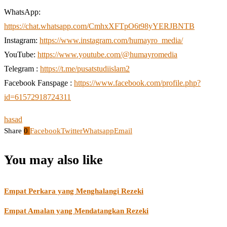
WhatsApp:
https://chat.whatsapp.com/CmhxXFTpO6t98yYERJBNTB
Instagram:
https://www.instagram.com/humayro_media/
YouTube:
https://www.youtube.com/@humayromedia
Telegram :
https://t.me/pusatstudiislam2
Facebook Fanspage :
https://www.facebook.com/profile.php?
id=61572918724311
hasad
Share
0
Facebook
Twitter
Whatsapp
Email
You may also like
Empat Perkara yang Menghalangi Rezeki
Empat Amalan yang Mendatangkan Rezeki