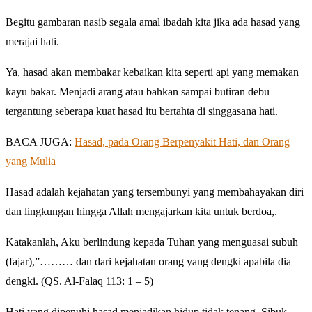
Begitu gambaran nasib segala amal ibadah kita jika ada hasad yang
merajai hati.
Ya, hasad akan membakar kebaikan kita seperti api yang memakan
kayu bakar. Menjadi arang atau bahkan sampai butiran debu
tergantung seberapa kuat hasad itu bertahta di singgasana hati.
BACA JUGA:
Hasad, pada Orang Berpenyakit Hati, dan Orang
yang Mulia
Hasad adalah kejahatan yang tersembunyi yang membahayakan diri
dan lingkungan hingga Allah mengajarkan kita untuk berdoa,.
Katakanlah, Aku berlindung kepada Tuhan yang menguasai subuh
(fajar),”……… dan dari kejahatan orang yang dengki apabila dia
dengki. (QS. Al-Falaq 113: 1 – 5)
Hati yang dipenuhi hasad menjadikan hidup tidak tenang. Sibuk