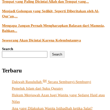
Tempat yang Paling Dicintai Allah dan Tempat yang...
Menjadi Golongan yang Sedikit, Seperti Diberitakan oleh Al-
Qur’an,...
Mengapa Jangan Pernah Mengharapkan Balasan dari Manusia,
Bahkan...
Seseorang Akan Dicintai Karena Kelembutannya
Search
Search
Terbaru
Dakwah Rasulullah ﷺ Secara Sembunyi-Sembunyi
Pemeluk Islam dari Suku Quraisy
Hukum Menjawab Azan bagi Wanita yang Sedang Haid atau
Nifas
Apa yang Dilakukan Wanita Istihadhah ketika Salat?