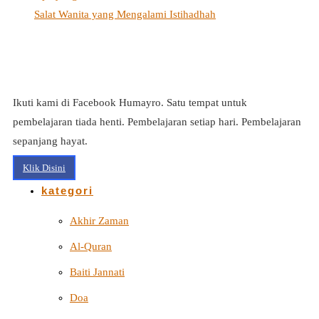
Salat Wanita yang Mengalami Istihadhah
Ikuti kami di Facebook Humayro. Satu tempat untuk
pembelajaran tiada henti. Pembelajaran setiap hari. Pembelajaran
sepanjang hayat.
Klik Disini
kategori
Akhir Zaman
Al-Quran
Baiti Jannati
Doa