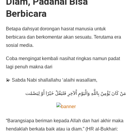
Diam, Padahal Bisa
Berbicara
Betapa dahsyat dorongan hasrat manusia untuk
berbicara dan berkomentar akan sesuatu. Terutama era
sosial media.
Coba mengingat kembali nasihat ringkas namun padat
lagi penuh makna dari
💫 Sabda Nabi shallallahu ‘alaihi wasallam,
مَنْ كَانَ يُؤْمِنُ بِاللَّهِ وَالْيَوْمِ اْلآخِرِ فَليَقُلْ خَيْرًا أَوْ لِيَصْمُت
“Barangsiapa beriman kepada Allah dan hari akhir maka
hendaklah berkata baik atau ia diam.” (HR al-Bukhari: