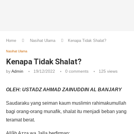
Home
Nasihat Ulama
Kenapa Tidak Shalat?
Nasihat Ulama
Kenapa Tidak Shalat?
by
Admin
19/12/2022
0 comments
125
views
OLEH: USTADZ AHMAD ZAINUDDIN AL BANJARY
Saudaraku yang seiman kaum muslimin rahimakumullah
bagi orang-orang munafik, shalat itu menjadi beban yang
teramat berat.
Allâh Azza wa Jalla berfirman: