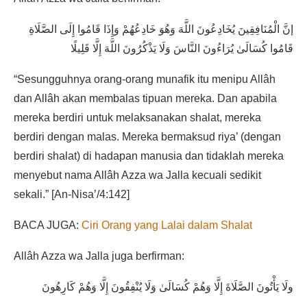
إنَّ الْمُنَافِقِينَ يُخَادِعُونَ اللَّهَ وَهُوَ خَادِعُهُمْ وَإِذَا قَامُوا إِلَى الصَّلَاةِ
قَامُوا كُسَالَىٰ يُرَاءُونَ النَّاسَ وَلَا يَذْكُرُونَ اللَّهَ إِلَّا قَلِيلًا
“Sesungguhnya orang-orang munafik itu menipu Allâh
dan Allâh akan membalas tipuan mereka. Dan apabila
mereka berdiri untuk melaksanakan shalat, mereka
berdiri dengan malas. Mereka bermaksud riya’ (dengan
berdiri shalat) di hadapan manusia dan tidaklah mereka
menyebut nama Allâh Azza wa Jalla kecuali sedikit
sekali.” [An-Nisa’/4:142]
BACA JUGA:
Ciri Orang yang Lalai dalam Shalat
Allâh Azza wa Jalla juga berfirman:
ولَا يَأْتُونَ الصَّلَاةَ إِلَّا وَهُمْ كُسَالَىٰ وَلَا يُنْفِقُونَ إِلَّا وَهُمْ كَارِهُونَ