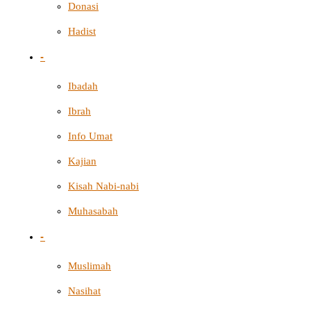
Donasi
Hadist
-
Ibadah
Ibrah
Info Umat
Kajian
Kisah Nabi-nabi
Muhasabah
-
Muslimah
Nasihat