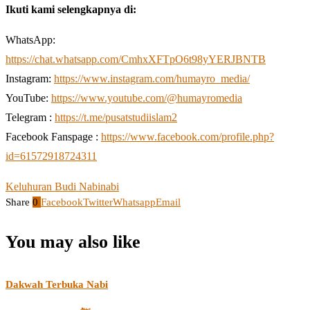
Ikuti kami selengkapnya di:
WhatsApp:
https://chat.whatsapp.com/CmhxXFTpO6t98yYERJBNTB
Instagram:
https://www.instagram.com/humayro_media/
YouTube:
https://www.youtube.com/@humayromedia
Telegram :
https://t.me/pusatstudiislam2
Facebook Fanspage :
https://www.facebook.com/profile.php?
id=61572918724311
Keluhuran Budi Nabi
nabi
Share
0
Facebook
Twitter
Whatsapp
Email
You may also like
Dakwah Terbuka Nabi