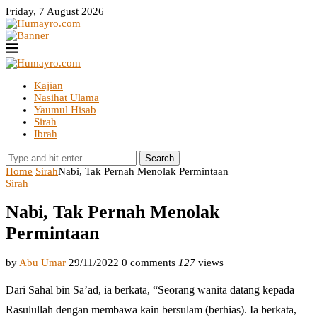
Friday, 7 August 2026 |
Kajian
Nasihat Ulama
Yaumul Hisab
Sirah
Ibrah
Search
Home
Sirah
Nabi, Tak Pernah Menolak Permintaan
Sirah
Nabi, Tak Pernah Menolak
Permintaan
by
Abu Umar
29/11/2022
0 comments
127
views
Dari Sahal bin Sa’ad, ia berkata, “Seorang wanita datang kepada
Rasulullah dengan membawa kain bersulam (berhias). Ia berkata,