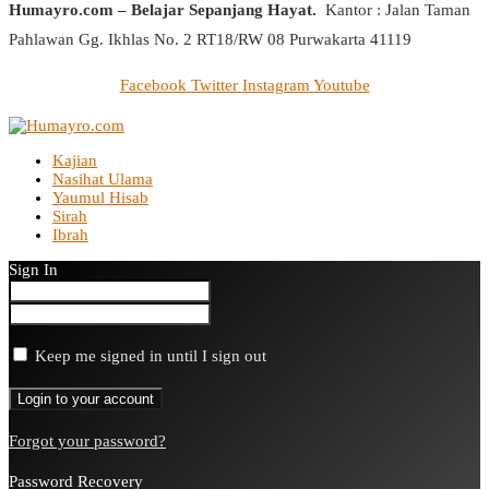
Humayro.com – Belajar Sepanjang Hayat.
Kantor : Jalan Taman
Pahlawan Gg. Ikhlas No. 2 RT18/RW 08 Purwakarta 41119
Facebook
Twitter
Instagram
Youtube
Kajian
Nasihat Ulama
Yaumul Hisab
Sirah
Ibrah
Sign In
Keep me signed in until I sign out
Forgot your password?
Password Recovery