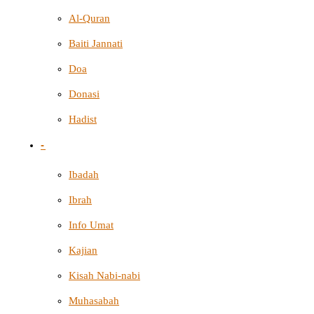
Al-Quran
Baiti Jannati
Doa
Donasi
Hadist
-
Ibadah
Ibrah
Info Umat
Kajian
Kisah Nabi-nabi
Muhasabah