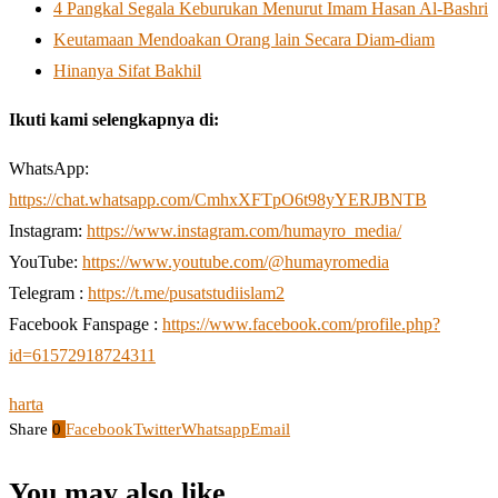
4 Pangkal Segala Keburukan Menurut Imam Hasan Al-Bashri
Keutamaan Mendoakan Orang lain Secara Diam-diam
Hinanya Sifat Bakhil
Ikuti kami selengkapnya di:
WhatsApp:
https://chat.whatsapp.com/CmhxXFTpO6t98yYERJBNTB
Instagram:
https://www.instagram.com/humayro_media/
YouTube:
https://www.youtube.com/@humayromedia
Telegram :
https://t.me/pusatstudiislam2
Facebook Fanspage :
https://www.facebook.com/profile.php?
id=61572918724311
harta
Share
0
Facebook
Twitter
Whatsapp
Email
You may also like