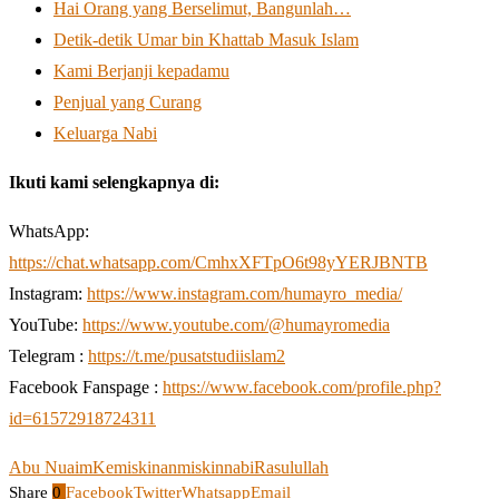
Hai Orang yang Berselimut, Bangunlah…
Detik-detik Umar bin Khattab Masuk Islam
Kami Berjanji kepadamu
Penjual yang Curang
Keluarga Nabi
Ikuti kami selengkapnya di:
WhatsApp:
https://chat.whatsapp.com/CmhxXFTpO6t98yYERJBNTB
Instagram:
https://www.instagram.com/humayro_media/
YouTube:
https://www.youtube.com/@humayromedia
Telegram :
https://t.me/pusatstudiislam2
Facebook Fanspage :
https://www.facebook.com/profile.php?
id=61572918724311
Abu Nuaim
Kemiskinan
miskin
nabi
Rasulullah
Share
0
Facebook
Twitter
Whatsapp
Email