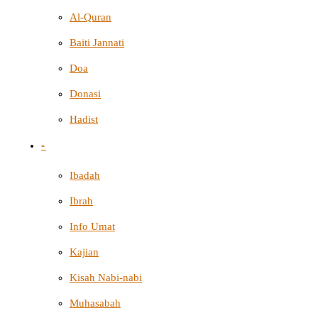
Al-Quran
Baiti Jannati
Doa
Donasi
Hadist
-
Ibadah
Ibrah
Info Umat
Kajian
Kisah Nabi-nabi
Muhasabah