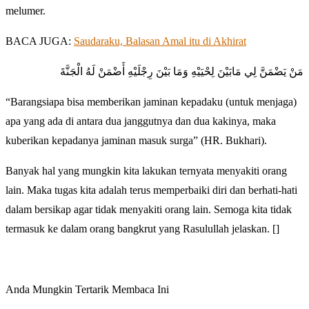
melumer.
BACA JUGA:
Saudaraku, Balasan Amal itu di Akhirat
ﻣَﻦْ ﻳَﻀْﻤَﻦَّ ﻟِﻲ ﻣَﺎﺑَﻴْﻦَ ﻟِﺤْﻴَﻴْﻪِ ﻭَﻣَﺎ ﺑَﻴْﻦَ ﺭِﺟْﻠَﻴْﻪِ ﺃَﺿْﻤَﻦْ ﻟَﻪُ ﺍﻟْﺠَﻨَّﺔَ
“Barangsiapa bisa memberikan jaminan kepadaku (untuk menjaga)
apa yang ada di antara dua janggutnya dan dua kakinya, maka
kuberikan kepadanya jaminan masuk surga” (HR. Bukhari).
Banyak hal yang mungkin kita lakukan ternyata menyakiti orang
lain. Maka tugas kita adalah terus memperbaiki diri dan berhati-hati
dalam bersikap agar tidak menyakiti orang lain. Semoga kita tidak
termasuk ke dalam orang bangkrut yang Rasulullah jelaskan. []
Anda Mungkin Tertarik Membaca Ini