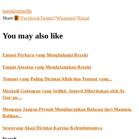
bangkrut
muflis
Share
0
Facebook
Twitter
Whatsapp
Email
You may also like
Empat Perkara yang Menghalangi Rezeki
Empat Amalan yang Mendatangkan Rezeki
Tempat yang Paling Dicintai Allah dan Tempat yang...
Menjadi Golongan yang Sedikit, Seperti Diberitakan oleh Al-
Qur’an,...
Mengapa Jangan Pernah Mengharapkan Balasan dari Manusia,
Bahkan...
Seseorang Akan Dicintai Karena Kelembutannya
Search