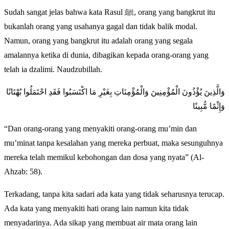
Sudah sangat jelas bahwa kata Rasul ﷺ, orang yang bangkrut itu
bukanlah orang yang usahanya gagal dan tidak balik modal.
Namun, orang yang bangkrut itu adalah orang yang segala
amalannya ketika di dunia, dibagikan kepada orang-orang yang
telah ia dzalimi. Naudzubillah.
ﻭَﺍﻟَّﺬِﻳﻦَ ﻳُﺆْﺫُﻭﻥَ ﺍﻟْﻤُﺆْﻣِﻨِﻴﻦَ ﻭَﺍﻟْﻤُﺆْﻣِﻨَﺎﺕِ ﺑِﻐَﻴْﺮِ ﻣَﺎ ﺍﻛْﺘَﺴَﺒُﻮﺍ ﻓَﻘَﺪِ ﺍﺣْﺘَﻤَﻠُﻮﺍ ﺑُﻬْﺘَﺎﻧًﺎ
ﻭَﺇِﺛْﻤًﺎ ﻣُّﺒِﻴﻨًﺎ
“Dan orang-orang yang menyakiti orang-orang mu’min dan
mu’minat tanpa kesalahan yang mereka perbuat, maka sesunguhnya
mereka telah memikul kebohongan dan dosa yang nyata” (Al-
Ahzab: 58).
Terkadang, tanpa kita sadari ada kata yang tidak seharusnya terucap.
Ada kata yang menyakiti hati orang lain namun kita tidak
menyadarinya. Ada sikap yang membuat air mata orang lain