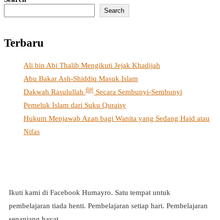
Search
Terbaru
Ali bin Abi Thalib Mengikuti Jejak Khadijah
Abu Bakar Ash-Shiddiq Masuk Islam
Dakwah Rasulullah ﷺ Secara Sembunyi-Sembunyi
Pemeluk Islam dari Suku Quraisy
Hukum Menjawab Azan bagi Wanita yang Sedang Haid atau
Nifas
Ikuti kami di Facebook Humayro. Satu tempat untuk
pembelajaran tiada henti. Pembelajaran setiap hari. Pembelajaran
sepanjang hayat.