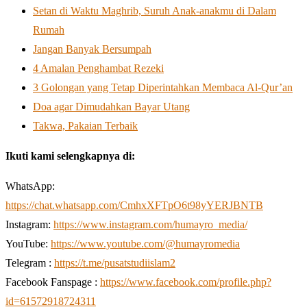
Setan di Waktu Maghrib, Suruh Anak-anakmu di Dalam
Rumah
Jangan Banyak Bersumpah
4 Amalan Penghambat Rezeki
3 Golongan yang Tetap Diperintahkan Membaca Al-Qur’an
Doa agar Dimudahkan Bayar Utang
Takwa, Pakaian Terbaik
Ikuti kami selengkapnya di:
WhatsApp:
https://chat.whatsapp.com/CmhxXFTpO6t98yYERJBNTB
Instagram:
https://www.instagram.com/humayro_media/
YouTube:
https://www.youtube.com/@humayromedia
Telegram :
https://t.me/pusatstudiislam2
Facebook Fanspage :
https://www.facebook.com/profile.php?
id=61572918724311