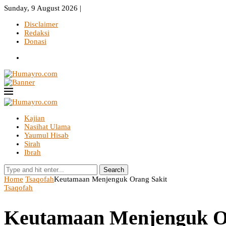
Sunday, 9 August 2026 |
Disclaimer
Redaksi
Donasi
Kajian
Nasihat Ulama
Yaumul Hisab
Sirah
Ibrah
Search
Home
Tsaqofah
Keutamaan Menjenguk Orang Sakit
Tsaqofah
Keutamaan Menjenguk O