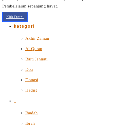
Pembelajaran sepanjang hayat.
Klik Disini
kategori
Akhir Zaman
Al-Quran
Baiti Jannati
Doa
Donasi
Hadist
-
Ibadah
Ibrah