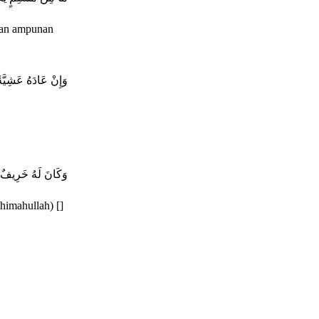
kan ampunan
وَإِنْ عَادَهُ عَشِيَّة
وَكَانَ لَهُ خَرِيفٌ 
himahullah) []