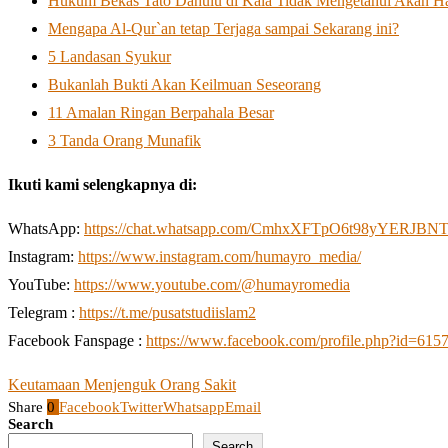
Hukum Bekas Tato Dahulu di Kala Tidak Mengetahui Akan 
Mengapa Al-Qur`an tetap Terjaga sampai Sekarang ini?
5 Landasan Syukur
Bukanlah Bukti Akan Keilmuan Seseorang
11 Amalan Ringan Berpahala Besar
3 Tanda Orang Munafik
Ikuti kami selengkapnya di:
WhatsApp:
https://chat.whatsapp.com/CmhxXFTpO6t98yYERJBN
Instagram:
https://www.instagram.com/humayro_media/
YouTube:
https://www.youtube.com/@humayromedia
Telegram :
https://t.me/pusatstudiislam2
Facebook Fanspage :
https://www.facebook.com/profile.php?id=61
Keutamaan Menjenguk Orang Sakit
Share
0
Facebook
Twitter
Whatsapp
Email
Search
Search