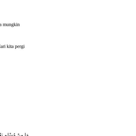
sa mungkin
ri kita pergi
مَا مِنْ مُسْلِمٍ يَعُ