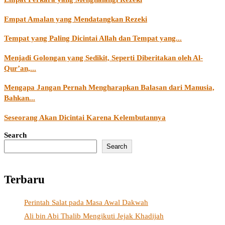
Empat Amalan yang Mendatangkan Rezeki
Tempat yang Paling Dicintai Allah dan Tempat yang...
Menjadi Golongan yang Sedikit, Seperti Diberitakan oleh Al-
Qur’an,...
Mengapa Jangan Pernah Mengharapkan Balasan dari Manusia,
Bahkan...
Seseorang Akan Dicintai Karena Kelembutannya
Search
Search
Terbaru
Perintah Salat pada Masa Awal Dakwah
Ali bin Abi Thalib Mengikuti Jejak Khadijah