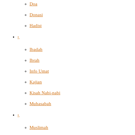
Doa
Donasi
Hadist
-
Ibadah
Ibrah
Info Umat
Kajian
Kisah Nabi-nabi
Muhasabah
-
Muslimah