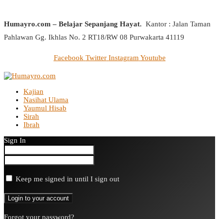
Humayro.com – Belajar Sepanjang Hayat.
Kantor : Jalan Taman
Pahlawan Gg. Ikhlas No. 2 RT18/RW 08 Purwakarta 41119
Facebook
Twitter
Instagram
Youtube
Kajian
Nasihat Ulama
Yaumul Hisab
Sirah
Ibrah
Sign In
Keep me signed in until I sign out
Forgot your password?