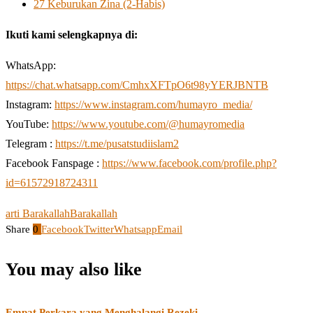
27 Keburukan Zina (2-Habis)
Ikuti kami selengkapnya di:
WhatsApp:
https://chat.whatsapp.com/CmhxXFTpO6t98yYERJBNTB
Instagram:
https://www.instagram.com/humayro_media/
YouTube:
https://www.youtube.com/@humayromedia
Telegram :
https://t.me/pusatstudiislam2
Facebook Fanspage :
https://www.facebook.com/profile.php?
id=61572918724311
arti Barakallah
Barakallah
Share
0
Facebook
Twitter
Whatsapp
Email
You may also like
Empat Perkara yang Menghalangi Rezeki