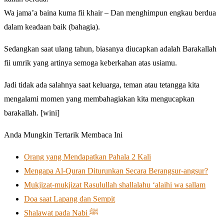
Wa jama’a baina kuma fii khair – Dan menghimpun engkau berdua
dalam keadaan baik (bahagia).
Sedangkan saat ulang tahun, biasanya diucapkan adalah Barakallah
fii umrik yang artinya semoga keberkahan atas usiamu.
Jadi tidak ada salahnya saat keluarga, teman atau tetangga kita
mengalami momen yang membahagiakan kita mengucapkan
barakallah. [wini]
Anda Mungkin Tertarik Membaca Ini
Orang yang Mendapatkan Pahala 2 Kali
Mengapa Al-Quran Diturunkan Secara Berangsur-angsur?
Mukjizat-mukjizat Rasulullah shallalahu ‘alaihi wa sallam
Doa saat Lapang dan Sempit
Shalawat pada Nabi ﷺ