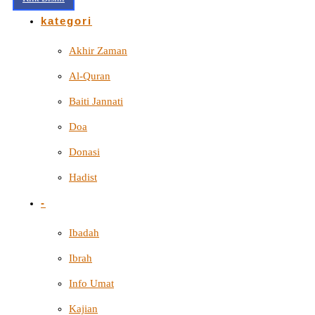
kategori
Akhir Zaman
Al-Quran
Baiti Jannati
Doa
Donasi
Hadist
-
Ibadah
Ibrah
Info Umat
Kajian