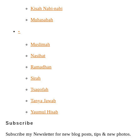
Kisah Nabi-nabi
Muhasabah
-
Muslimah
Nasihat
Ramadhan
Sirah
Tsaqofah
Tanya Jawab
Yaumul Hisab
Subscribe
Subscribe my Newsletter for new blog posts, tips & new photos.