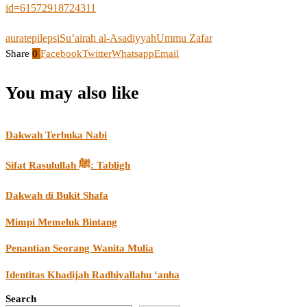
id=61572918724311
aurat
epilepsi
Su’airah al-Asadiyyah
Ummu Zafar
Share
0
Facebook
Twitter
Whatsapp
Email
You may also like
Dakwah Terbuka Nabi
Sifat Rasulullah ﷺ: Tabligh
Dakwah di Bukit Shafa
Mimpi Memeluk Bintang
Penantian Seorang Wanita Mulia
Identitas Khadijah Radhiyallahu ‘anha
Search