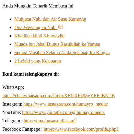
Anda Mungkin Tertarik Membaca Ini
Mukjizat Nabi dan Air Susu Kambing
Dua Wewangian Nabi ﷺ
Khadijah Binti Khuwaylid
Muadz bin Jabal Diutus Rasulullah ke Yaman
Semua Musibah Selama Anda Selamat, Itu Ringan
2 Lelaki yang Kelaparan
Ikuti kami selengkapnya di:
WhatsApp:
https://chat.whatsapp.com/CmhxXFTpO6t98yYERJBNTB
Instagram:
https://www.instagram.com/humayro_media/
YouTube:
https://www.youtube.com/@humayromedia
Telegram :
https://t.me/pusatstudiislam2
Facebook Fanspage :
https://www.facebook.com/profile.php?