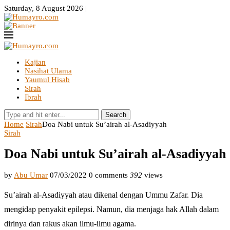
Saturday, 8 August 2026 |
Kajian
Nasihat Ulama
Yaumul Hisab
Sirah
Ibrah
Search
Home
Sirah
Doa Nabi untuk Su’airah al-Asadiyyah
Sirah
Doa Nabi untuk Su’airah al-Asadiyyah
by
Abu Umar
07/03/2022
0 comments
392
views
Su’airah al-Asadiyyah atau dikenal dengan Ummu Zafar. Dia
mengidap penyakit epilepsi. Namun, dia menjaga hak Allah dalam
dirinya dan rakus akan ilmu-ilmu agama.