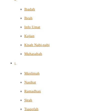
Ibadah
Ibrah
Info Umat
Kajian
Kisah Nabi-nabi
Muhasabah
-
Muslimah
Nasihat
Ramadhan
Sirah
Tsaqofah